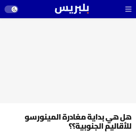
Dark mode
هل هي بداية مغادرة المينورسو
للأقاليم الجنوبية؟؟