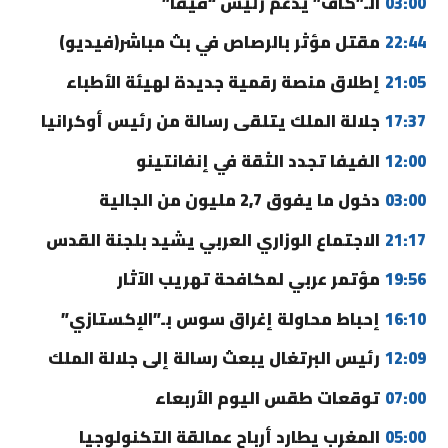
03:00
الـ”كاف” يدعم رئيس “فيفا”
22:44
مقتل مؤثر بالرصاص في بث مباشر(فيديو)
21:05
إطلاق منصة رقمية جديدة لهيئة الأطباء
17:37
جلالة الملك يتلقى رسالة من رئيس أوكرانيا
12:00
الفيفا تجدد الثقة في إنفانتينو
03:00
دخول ما يفوق 2,7 مليون من الجالية
21:17
الاجتماع الوزاري العربي يشيد بلجنة القدس
19:56
مؤتمر عربي لمكافحة تهريب الآثار
16:10
إحباط محاولة إغراق سوس بـ”الإكستازي”
12:09
رئيس البرتغال يبعث رسالة إلى جلالة الملك
07:00
توقعات طقس اليوم الأربعاء
05:00
المغرب يطارد أرباح عمالقة التكنولوجيا