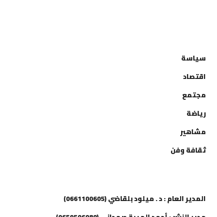
التصنيفات
سياسة
اقتصاد
مجتمع
رياضة
مشاهير
ثقافة وفن
إتصل بنا
المدير العام : د . ميلود بلقاضي (0661100605)
مدير النشر : أحمد الهيبة صمداني (0659506080)