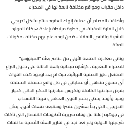
داخل مقرات ومواقع مختلفة تابعة لها في الصحراء.
وأضافت المصادر أن عملية إنهاء العقود ستتم بشكل تدريجي
خلال الفترة المقبلة، في خطوة مرتبطة بإعادة هيكلة الموارد
البشرية وتقليص النفقات، ضمن توجه عام يهم مختلف مكونات
البعثة.
وتاتي مغادرة الدفعة الأولى من عناصر بعثة “المينورسو”
للصحراء المغربية ، كإشارة ميدانية بالغة الدلالة على دخول النزاع
المفتعل طور التصفية النهائية، حيث لم يعد لوجود هذه القوات
أي مسوغ منطقي أو عملياتي في ظل واقع حسمته المملكة
بفرض سيادتها الكاملة وتكريس مبادرتها للحكم الذاتي كخيار
وحيد وأوحد يحظى بدعم القوى العظمى؛ فهذا الانسحاب
التدريجي، الذي بدأ بعشرين عنصرا وستتبعه دفعات أخرى، يمثل
في جوهره إعلانا عن وفاة سريرية لأطروحات الانفصال التي تآكلت
شرعيتها الدولية ولم تعد تجد في تقارير البعثة الأممية ما تقتات