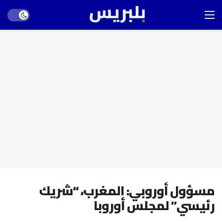
Dark mode
مسؤول أوروبي: المغرب، “شريك
رئيسي” لمجلس أوروبا