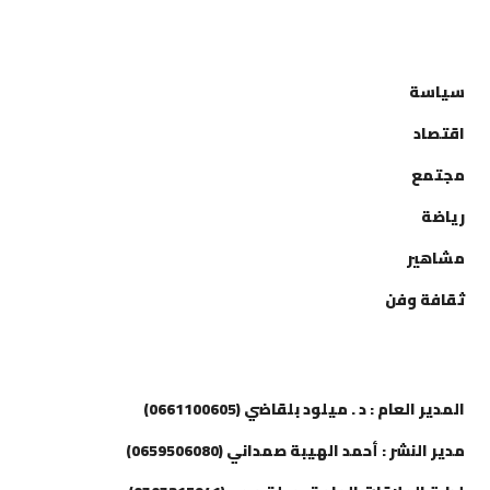
التصنيفات
سياسة
اقتصاد
مجتمع
رياضة
مشاهير
ثقافة وفن
إتصل بنا
المدير العام : د . ميلود بلقاضي (0661100605)
مدير النشر : أحمد الهيبة صمداني (0659506080)