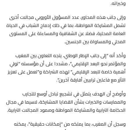
وخبراته.
وإلى جانب هذه المحاور، عدد المسؤول الأوروبي مجالات أخرى
تشمل المشاركة المواطنة، بما في ذلك إدماج الشباب في الحياة
العامة المحلية، فضلا عن الشفافية والمساءلة على المستوى
المحلي والمساواة بين الجنسين.
وأكد أنه “إلى جانب الإطار الوطني، يتجه التعاون بين المغرب
والمؤتمر نحو البعد الإقليمي”، مشددا على أن مؤسسته “تولي
أهمية خاصة للبعد الإقليمي” لهذه الشراكة و”تعمل على تعزيز
التآزر مع فاعلين ترابيين أفارقة آخرين”.
وأوضح أن الهدف يتمثل في تشجيع تبادل أوسع للتجارب
والممارسات والخبرات بشأن القضايا المشتركة، لاسيما في مجال
الحكامة الترابية والمشاركة المواطنة وصمود المجالات الترابية.
وسجل أن المغرب، بما يملكه من “إمكانات حقيقية”، يمكنه