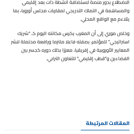
الاضطلاع بدور منصة لاستضافة أنشطة ذات بعد إقليمي
والمساهمة في التملك التدريجي لمقاربات مجلس أوروبا، بما
يتلاءم مع الواقع المحلي.
وخلص موري إلى أن المغرب يكرس مكانته اليوم كـ “شريك
استراتيجي” للمؤتمر، بصفته فاعلا ملتزما ورافعة محتملة لنشر
المعايير الأوروبية في إفريقيا، معززا بذلك دوره كجسر بين
الفضاءين و”قطب إقليمي” للتعاون الترابي.
المقالات المرتبطة