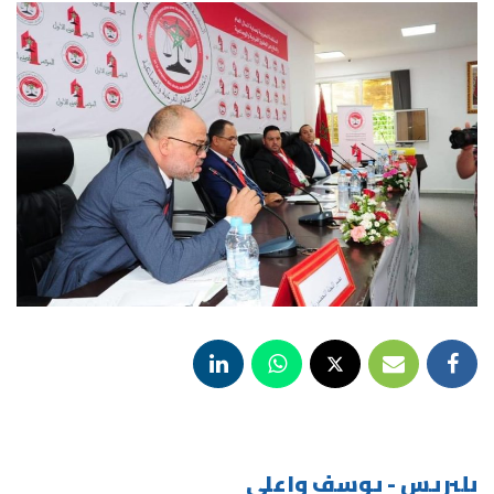
بلبريس - يوسف واعلي