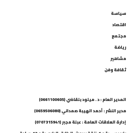
التصنيفات
سياسة
اقتصاد
مجتمع
رياضة
مشاهير
ثقافة وفن
إتصل بنا
المدير العام : د . ميلود بلقاضي (0661100605)
مدير النشر : أحمد الهيبة صمداني (0659506080)
إدارة العلاقات العامة : عبلة مجبر (0707315941)