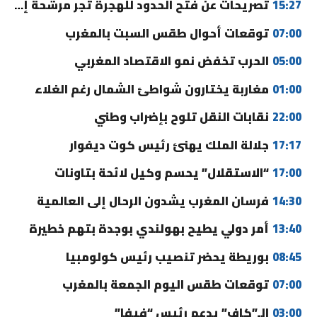
15:27
تصريحات عن فتح الحدود للهجرة تجر مرشحة إلى القضاء
07:00
توقعات أحوال طقس السبت بالمغرب
05:00
الحرب تخفض نمو الاقتصاد المغربي
01:00
مغاربة يختارون شواطئ الشمال رغم الغلاء
22:00
نقابات النقل تلوح بإضراب وطني
17:17
جلالة الملك يهنئ رئيس كوت ديفوار
17:00
“الاستقلال” يحسم وكيل لائحة بتاونات
14:30
فرسان المغرب يشدون الرحال إلى العالمية
13:40
أمر دولي يطيح بهولندي بوجدة بتهم خطيرة
08:45
بوريطة يحضر تنصيب رئيس كولومبيا
07:00
توقعات طقس اليوم الجمعة بالمغرب
03:00
الـ”كاف” يدعم رئيس “فيفا”