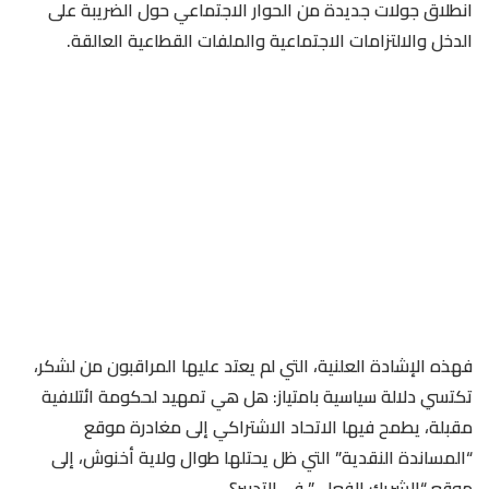
انطلاق جولات جديدة من الحوار الاجتماعي حول الضريبة على
الدخل والالتزامات الاجتماعية والملفات القطاعية العالقة.
فهذه الإشادة العلنية، التي لم يعتد عليها المراقبون من لشكر،
تكتسي دلالة سياسية بامتياز: هل هي تمهيد لحكومة ائتلافية
مقبلة، يطمح فيها الاتحاد الاشتراكي إلى مغادرة موقع
“المساندة النقدية” التي ظل يحتلها طوال ولاية أخنوش، إلى
موقع “الشريك الفعلي” في التدبير؟