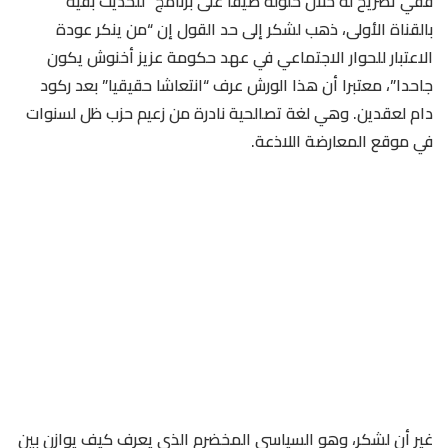
ففي تصريح له خلال حلوله ضيفا على برنامج “للحديث بقية”
بالقناة الأولى، ذهب لشكر إلى حد القول إن “من ينكر عودة
الاعتبار للحوار الاجتماعي في عهد حكومة عزيز أخنوش يكون
جاحدا”، معتبرا أن هذا الورش عرف “انتعاشا حقيقيا” بعد ركود
دام لعقدين. وهي لغة تصالحية نادرة من زعيم حزب ظل لسنوات
في موقع المعارضة اللاذعة.
غير أن لشكر، وهو السياسي المخضرم الذي يعرف كيف يوازن بين