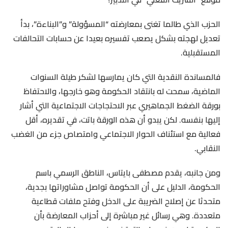
الحزب الذي طالما تغنى بمعارضته “المسؤولة” و”البناءة”، بدأ
تعديل لهجته بشكل يصعب تفسيره بعيدا عن حسابات التحالفات
المستقبلية.
فالمساندة النقدية التي كان يمارسها لشكر طيلة السنوات
الماضية، سمحت له بانتقاد الحكومة وهو خارجها، والاحتفاظ
بورقة الضغط الجماهيري عبر الاحتجاجات الاجتماعية التي أشار
إليها بنفسه. لكن يبدو أن هذه الورقة باتت، في تقديره، أقل
فعالية مع استئناف الحوار الاجتماعي وامتصاص جزء من الغضب
النقابي.
ومن جانبه، يقدم مصطفى بايتاس، الناطق الرسمي باسم
الحكومة، الدليل على أن الحكومة تواصل مشاوراتها بجدية،
متحدثا عن إصلاح الضريبة على الدخل وفتح ملفات قطاعية
متعددة. وهي رسائل غير مباشرة إلى أحزاب المعارضة بأن