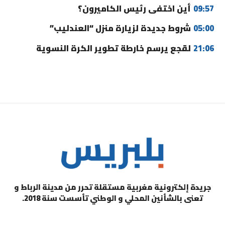
09:57
أين اختفى رئيس الكاميرون؟
05:00
شروط جديدة لزيارة منزل “العندليب”
21:06
لقجع يرسم خارطة تطوير الكرة النسوية
جريدة إلكترونية مغربية مستقلة تحرر من مدينة الرباط و
تعنى بالشأنين المحلي و الوطني تأسست سنة 2018.