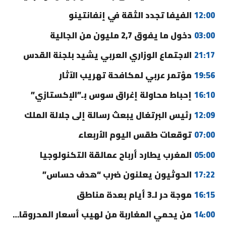
12:00
الفيفا تجدد الثقة في إنفانتينو
03:00
دخول ما يفوق 2,7 مليون من الجالية
21:17
الاجتماع الوزاري العربي يشيد بلجنة القدس
19:56
مؤتمر عربي لمكافحة تهريب الآثار
16:10
إحباط محاولة إغراق سوس بـ”الإكستازي”
12:09
رئيس البرتغال يبعث رسالة إلى جلالة الملك
07:00
توقعات طقس اليوم الأربعاء
05:00
المغرب يطارد أرباح عمالقة التكنولوجيا
17:22
الحوثيون يعلنون ضرب “هدف حساس”
16:15
موجة حر لـ3 أيام بعدة مناطق
14:00
من يحمي المغاربة من لهيب أسعار المحروقات؟