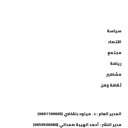
التصنيفات
سياسة
اقتصاد
مجتمع
رياضة
مشاهير
ثقافة وفن
إتصل بنا
المدير العام : د . ميلود بلقاضي (0661100605)
مدير النشر : أحمد الهيبة صمداني (0659506080)