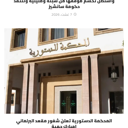
واشنطن تحسم موقفها من سبتة ومليلية وتنتقد
حكومة سانشيز
7 غشت، 2026
المحكمة الدستورية تعلن شغور مقعد البرلماني
امبارك حمية