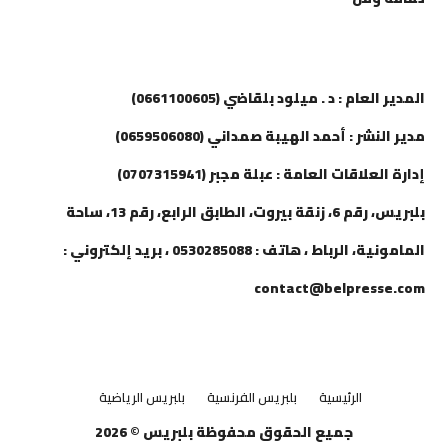
إتصل بنا
المدير العام : د . ميلود بلقاضي (0661100605)
مدير النشر : أحمد الهيبة صمداني (0659506080)
إدارة العلاقات العامة : عبلة مجبر (0707315941)
بلبريس، رقم 6، زنقة بيروت، الطابق الرابع، رقم 13، ساحة
المامونية، الرباط ، هاتف : 0530285088 ، بريد إلكتروني :
contact@belpresse.com
الرئيسية
بلبريس الفرنسية
بلبريس الرياضية
جميع الحقوق محفوظة بلبريس © 2026