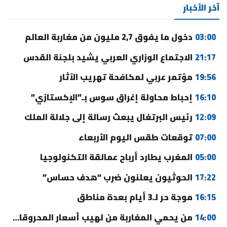
آخر الأخبار
03:00
دخول ما يفوق 2,7 مليون من مغاربة العالم
21:17
الاجتماع الوزاري العربي يشيد بلجنة القدس
19:56
مؤتمر عربي لمكافحة تهريب الآثار
16:10
إحباط محاولة إغراق سوس بـ”الإكستازي”
12:09
رئيس البرتغال يبعث رسالة إلى جلالة الملك
07:00
توقعات طقس اليوم الأربعاء
05:00
المغرب يطارد أرباح عمالقة التكنولوجيا
17:22
الحوثيون يعلنون ضرب “هدف حساس”
16:15
موجة حر لـ3 أيام بعدة مناطق
14:00
من يحمي المغاربة من لهيب أسعار المحروقات؟