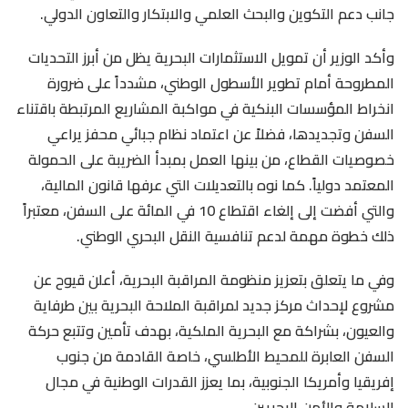
جانب دعم التكوين والبحث العلمي والابتكار والتعاون الدولي.
وأكد الوزير أن تمويل الاستثمارات البحرية يظل من أبرز التحديات
المطروحة أمام تطوير الأسطول الوطني، مشدداً على ضرورة
انخراط المؤسسات البنكية في مواكبة المشاريع المرتبطة باقتناء
السفن وتجديدها، فضلاً عن اعتماد نظام جبائي محفز يراعي
خصوصيات القطاع، من بينها العمل بمبدأ الضريبة على الحمولة
المعتمد دولياً. كما نوه بالتعديلات التي عرفها قانون المالية،
والتي أفضت إلى إلغاء اقتطاع 10 في المائة على السفن، معتبراً
ذلك خطوة مهمة لدعم تنافسية النقل البحري الوطني.
وفي ما يتعلق بتعزيز منظومة المراقبة البحرية، أعلن قيوح عن
مشروع لإحداث مركز جديد لمراقبة الملاحة البحرية بين طرفاية
والعيون، بشراكة مع البحرية الملكية، بهدف تأمين وتتبع حركة
السفن العابرة للمحيط الأطلسي، خاصة القادمة من جنوب
إفريقيا وأمريكا الجنوبية، بما يعزز القدرات الوطنية في مجال
السلامة والأمن البحريين.