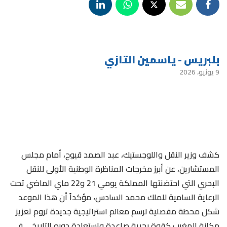
بلبريس - ياسمين التازي
9 يونيو، 2026
كشف وزير النقل واللوجستيك، عبد الصمد قيوح، أمام مجلس
المستشارين، عن أبرز مخرجات المناظرة الوطنية الأولى للنقل
البحري التي احتضنتها المملكة يومي 21 و22 ماي الماضي تحت
الرعاية السامية للملك محمد السادس، مؤكداً أن هذا الموعد
شكل محطة مفصلية لرسم معالم استراتيجية جديدة تروم تعزيز
مكانة المغرب كقوة بحرية صاعدة واستعادة دوره التاريخي في