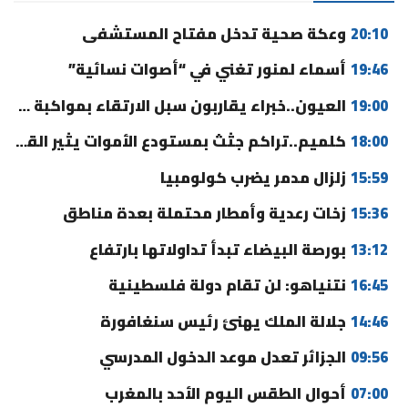
20:10
وعكة صحية تدخل مفتاح المستشفى
19:46
أسماء لمنور تغني في “أصوات نسائية”
19:00
العيون..خبراء يقاربون سبل الارتقاء بمواكبة مغاربة العالم وتحسين الخدمات
18:00
كلميم..تراكم جثث بمستودع الأموات يثير القلق ومطالب بالتدخل
15:59
زلزال مدمر يضرب كولومبيا
15:36
زخات رعدية وأمطار محتملة بعدة مناطق
13:12
بورصة البيضاء تبدأ تداولاتها بارتفاع
16:45
نتنياهو: لن تقام دولة فلسطينية
14:46
جلالة الملك يهنئ رئيس سنغافورة
09:56
الجزائر تعدل موعد الدخول المدرسي
07:00
أحوال الطقس اليوم الأحد بالمغرب