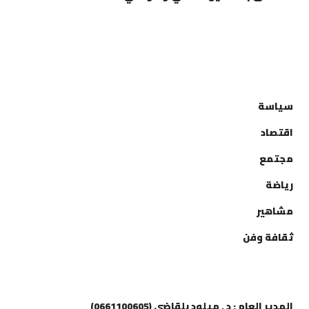
التصنيفات
سياسة
اقتصاد
مجتمع
رياضة
مشاهير
ثقافة وفن
إتصل بنا
المدير العام : د . ميلود بلقاضي (0661100605)