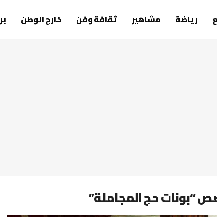
رياضة
مشاهير
ثقافة وفن
خارج الوطن
بر
صص “بونات حج المجاملة”