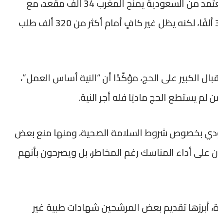
وردّ الوزير أحمد التوفيق بأن نظام الحصص المعتمد من السعودية يمنح المغرب 34 ألف مقعد، مع
إمكانية إضافة 3 آلاف حاج ليرتفع العدد إلى 37 ألفًا، لكنه يظل غير كافٍ أمام أكثر من 320 ألف طلب
ل الكبير على الحج، مؤكّدًا أن “النية أساس العمل”،
 لم يستطع الحج ماديًا فله أجر النية.
ودي بخصوص شروط السلامة الصحية، ومنها منع بعض
ون على أداء المناسك رغم المخاطر، بل ويصرحون بأنهم
ررة، أبرزها تقديم بعض المرشحين شهادات طبية غير