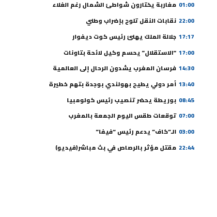
01:00
مغاربة يختارون شواطئ الشمال رغم الغلاء
22:00
نقابات النقل تلوح بإضراب وطني
17:17
جلالة الملك يهنئ رئيس كوت ديفوار
17:00
“الاستقلال” يحسم وكيل لائحة بتاونات
14:30
فرسان المغرب يشدون الرحال إلى العالمية
13:40
أمر دولي يطيح بهولندي بوجدة بتهم خطيرة
08:45
بوريطة يحضر تنصيب رئيس كولومبيا
07:00
توقعات طقس اليوم الجمعة بالمغرب
03:00
الـ”كاف” يدعم رئيس “فيفا”
22:44
مقتل مؤثر بالرصاص في بث مباشر(فيديو)