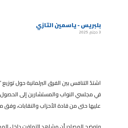
بلبريس - ياسمين التازي
3 دجنبر، 2025
اشتدّ التنافس بين الفرق البرلمانية حول توزي
في مجلسي النواب والمستشارين إلى الحصول عل
عليها حتى من قادة الأحزاب والنقابات، وفق م
وتوضح المصادر أن مشاهد التهافت داخل المجل