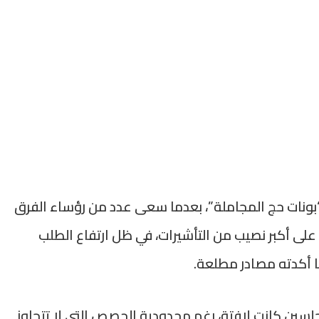
ع “بونات حج المجاملة”، بعدما سعى عدد من رؤساء الفرق
ى أكبر نصيب من التأشيرات، في ظل ارتفاع الطلب
ا أكدته مصادر مطلعة.
سين كانت لافتة، رغم محدودية الحصص التي لا تتجاوز