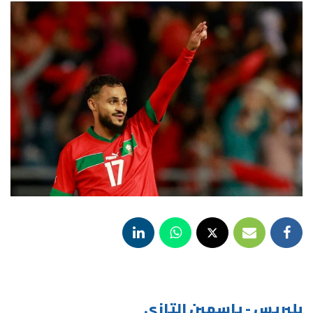
بلبريس - ياسمين التازي