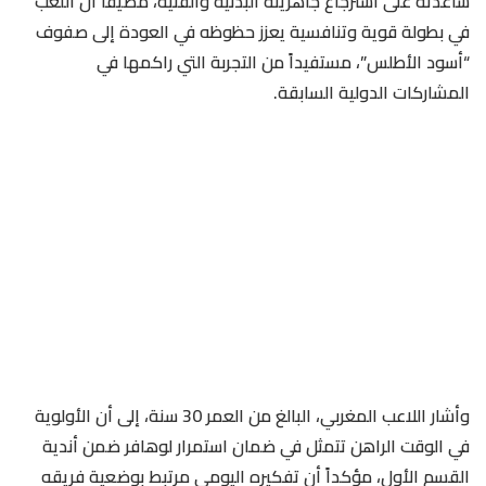
ساعدته على استرجاع جاهزيته البدنية والفنية، مضيفاً أن اللعب
في بطولة قوية وتنافسية يعزز حظوظه في العودة إلى صفوف
“أسود الأطلس”، مستفيداً من التجربة التي راكمها في
المشاركات الدولية السابقة.
وأشار اللاعب المغربي، البالغ من العمر 30 سنة، إلى أن الأولوية
في الوقت الراهن تتمثل في ضمان استمرار لوهافر ضمن أندية
القسم الأول، مؤكداً أن تفكيره اليومي مرتبط بوضعية فريقه