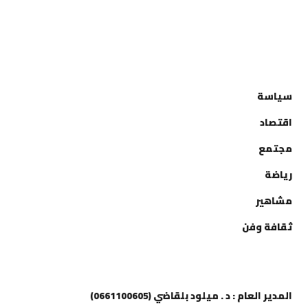
التصنيفات
سياسة
اقتصاد
مجتمع
رياضة
مشاهير
ثقافة وفن
إتصل بنا
المدير العام : د . ميلود بلقاضي (0661100605)