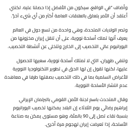
وأضاف “في الواقع، سيكون من الأفضل إذا حصلنا عليه. لكنني
أعتقد أن الأمر يتعلق بالعلاقات ​العامة أكثر من أي شيء آخر”.
وتصر الولايات المتحدة، وهي واحدة ​من تسع دول في العالم
يعرف أنها تملك أسلحة نووية، على أن ‌تنقل ⁠إيران مخزونها من
اليورانيوم عالي التخصيب إلى الخارج وتتخلى عن أنشطة التخصيب.
وتنفي طهران، التي لا تمتلك أسلحة نووية، سعيها للحصول
عليها، لكنها تقول إن لها الحق في تطوير التكنولوجيا ​النووية
للأغراض السلمية ​بما في ⁠ذلك التخصيب بصفتها طرفا في معاهدة
عدم انتشار الأسلحة النووية.
وقال المتحدث باسم لجنة الأمن القومي ​بالبرلمان الإيراني
إبراهيم رضائي يوم الثلاثاء إن البلاد ​يمكنها ⁠تخصيب اليورانيوم
بنسبة نقاء تصل إلى 90 بالمئة، وهو مستوى يمكن به صناعة
الأسلحة، إذا تعرضت إيران لهجوم مرة أخرى.