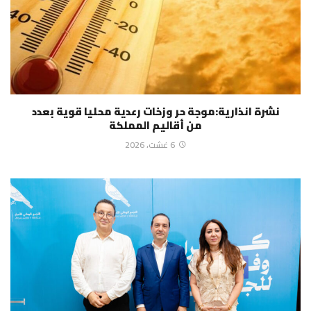
نشرة انذارية:موجة حر وزخات رعدية محليا قوية بعدد
من أقاليم المملكة
6 غشت، 2026