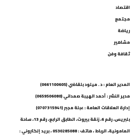
اقتصاد
مجتمع
رياضة
مشاهير
ثقافة وفن
إتصل بنا
المدير العام : د . ميلود بلقاضي (0661100605)
مدير النشر : أحمد الهيبة صمداني (0659506080)
إدارة العلاقات العامة : عبلة مجبر (0707315941)
بلبريس، رقم 6، زنقة بيروت، الطابق الرابع، رقم 13، ساحة
المامونية، الرباط ، هاتف : 0530285088 ، بريد إلكتروني :