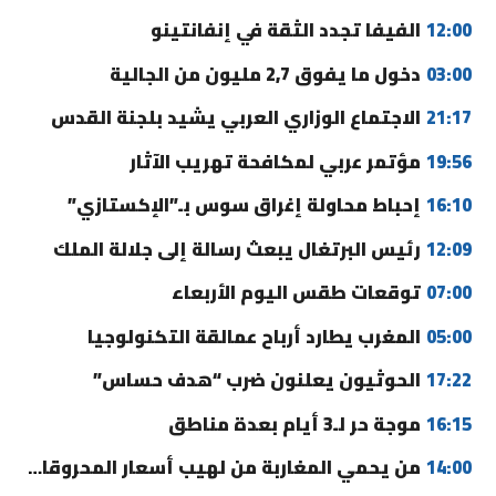
12:00
الفيفا تجدد الثقة في إنفانتينو
03:00
دخول ما يفوق 2,7 مليون من الجالية
21:17
الاجتماع الوزاري العربي يشيد بلجنة القدس
19:56
مؤتمر عربي لمكافحة تهريب الآثار
16:10
إحباط محاولة إغراق سوس بـ”الإكستازي”
12:09
رئيس البرتغال يبعث رسالة إلى جلالة الملك
07:00
توقعات طقس اليوم الأربعاء
05:00
المغرب يطارد أرباح عمالقة التكنولوجيا
17:22
الحوثيون يعلنون ضرب “هدف حساس”
16:15
موجة حر لـ3 أيام بعدة مناطق
14:00
من يحمي المغاربة من لهيب أسعار المحروقات؟