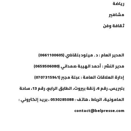
رياضة
مشاهير
ثقافة وفن
إتصل بنا
المدير العام : د . ميلود بلقاضي (0661100605)
مدير النشر : أحمد الهيبة صمداني (0659506080)
إدارة العلاقات العامة : عبلة مجبر (0707315941)
بلبريس، رقم 6، زنقة بيروت، الطابق الرابع، رقم 13، ساحة
المامونية، الرباط ، هاتف : 0530285088 ، بريد إلكتروني :
contact@belpresse.com