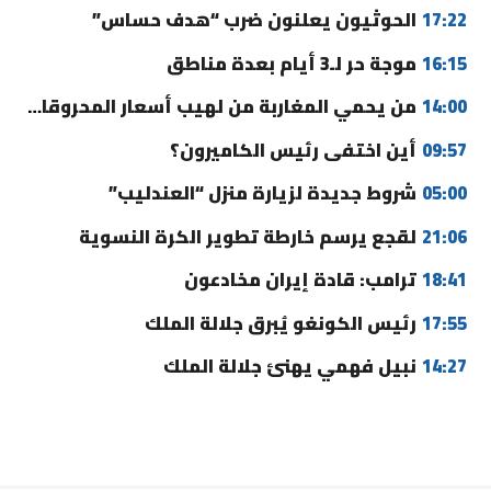
17:22
الحوثيون يعلنون ضرب “هدف حساس”
16:15
موجة حر لـ3 أيام بعدة مناطق
14:00
من يحمي المغاربة من لهيب أسعار المحروقات؟
09:57
أين اختفى رئيس الكاميرون؟
05:00
شروط جديدة لزيارة منزل “العندليب”
21:06
لقجع يرسم خارطة تطوير الكرة النسوية
18:41
ترامب: قادة إيران مخادعون
17:55
رئيس الكونغو يُبرق جلالة الملك
14:27
نبيل فهمي يهنئ جلالة الملك