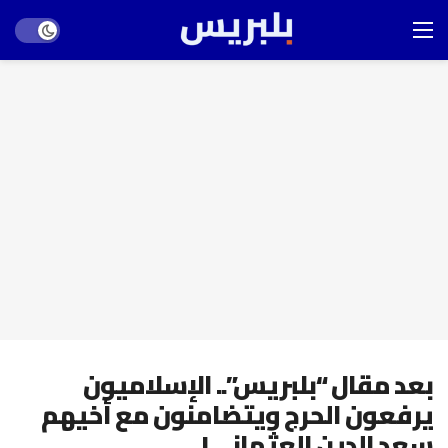
Dark mode
بعد مقال “بلبريس”.. الإسلاميون
يرفعون الحرج ويتضامنون مع أخيهم
سعد الدين العثماني!