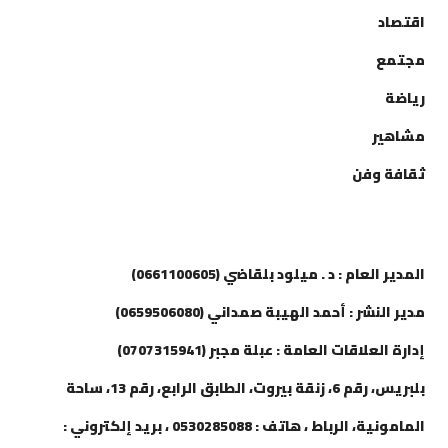
اقتصاد
مجتمع
رياضة
مشاهير
ثقافة وفن
إتصل بنا
المدير العام : د . ميلود بلقاضي (0661100605)
مدير النشر : أحمد الهيبة صمداني (0659506080)
إدارة العلاقات العامة : عبلة مجبر (0707315941)
بلبريس، رقم 6، زنقة بيروت، الطابق الرابع، رقم 13، ساحة
المامونية، الرباط ، هاتف : 0530285088 ، بريد إلكتروني :