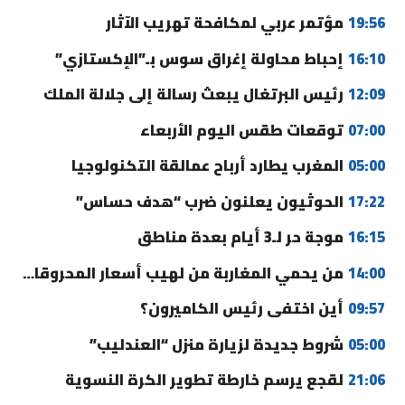
19:56
مؤتمر عربي لمكافحة تهريب الآثار
16:10
إحباط محاولة إغراق سوس بـ”الإكستازي”
12:09
رئيس البرتغال يبعث رسالة إلى جلالة الملك
07:00
توقعات طقس اليوم الأربعاء
05:00
المغرب يطارد أرباح عمالقة التكنولوجيا
17:22
الحوثيون يعلنون ضرب “هدف حساس”
16:15
موجة حر لـ3 أيام بعدة مناطق
14:00
من يحمي المغاربة من لهيب أسعار المحروقات؟
09:57
أين اختفى رئيس الكاميرون؟
05:00
شروط جديدة لزيارة منزل “العندليب”
21:06
لقجع يرسم خارطة تطوير الكرة النسوية