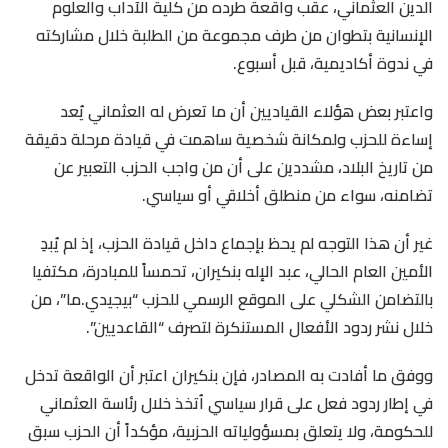
الدين العثماني، عقب واقعة طرده من كلية الآداب والعلوم
الإنسانية بتطوان من طرف مجموعة من الطلبة خلال مشاركته
في ندوة أكاديمية، قبل أسبوع.
واعتبر بعض هؤلاء القياديين أن ما تعرض له العثماني يُعد
إساءة للحزب ولمكانة شخصية ساهمت في قيادة مرحلة دقيقة
من تاريخ البلاد، مشددين على أن من واجب الحزب التعبير عن
تضامنه، سواء من منطلق أخلاقي أو سياسي.
غير أن هذا التوجه لم يحظ بإجماع داخل قيادة الحزب، إذ لم يُبدِ
الأمين العام الحالي، عبد الإله بنكيران، تحمساً للمبادرة، مكتفيا
بالتضامن الشكلي على الموقع الرسمي للحزب “بيجيدي.ما”، من
خلال نشر ردود الأفعال المستنكرة لتصرف “القاعديين”.
ووفق ما أفادت به المصادر، فإن بنكيران اعتبر أن الواقعة تدخل
في إطار ردود فعل على قرار سياسي اُتخذ خلال رئاسة العثماني
للحكومة، ولا يتعلق بمسؤولياته الحزبية، مؤكداً أن الحزب سبق