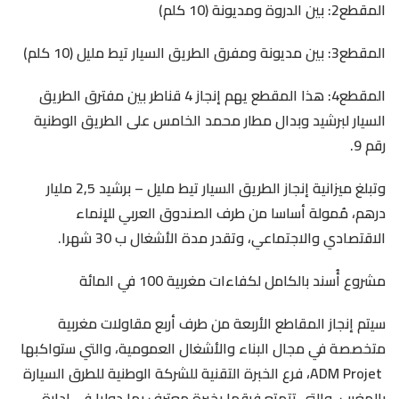
المقطع2: بين الدروة ومديونة (10 كلم)
المقطع3: بين مديونة ومفرق الطريق السيار تيط مليل (10 كلم)
المقطع4: هذا المقطع يهم إنجاز 4 قناطر بين مفترق الطريق
السيار لبرشيد وبدال مطار محمد الخامس على الطريق الوطنية
رقم 9.
وتبلغ ميزانية إنجاز الطريق السيار تيط مليل – برشيد 2,5 مليار
درهم، مُمولة أساسا من طرف الصندوق العربي للإنماء
الاقتصادي والاجتماعي، وتقدر مدة الأشغال ب 30 شهرا.
مشروع أُسند بالكامل لكفاءات مغربية 100 في المائة
سيتم إنجاز المقاطع الأربعة من طرف أربع مقاولات مغربية
متخصصة في مجال البناء والأشغال العمومية، والتي ستواكبها
ADM Projet، فرع الخبرة التقنية للشركة الوطنية للطرق السيارة
بالمغرب، والتي تتمتع فرقها بخبرة معترف بها دوليا في إدارة