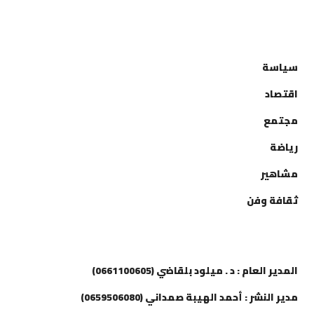
التصنيفات
سياسة
اقتصاد
مجتمع
رياضة
مشاهير
ثقافة وفن
إتصل بنا
المدير العام : د . ميلود بلقاضي (0661100605)
مدير النشر : أحمد الهيبة صمداني (0659506080)