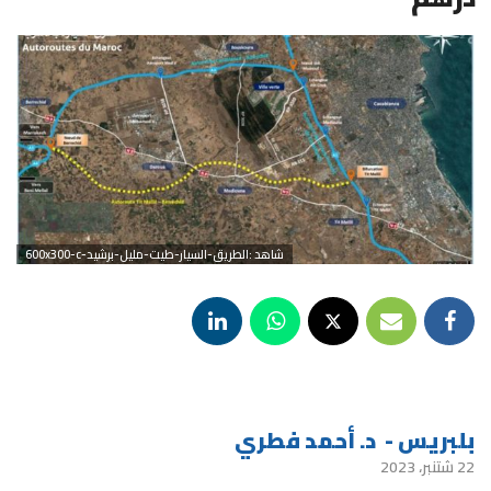
شاهد :الطريق-السيار-طيت-مليل-برشيد-600x300-c
بلبريس - د. أحمد فطري
22 شتنبر، 2023