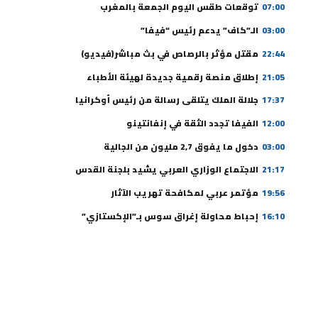
07:00
توقعات طقس اليوم الجمعة بالمغرب
03:00
الـ”كاف” يدعم رئيس “فيفا”
22:44
مقتل مؤثر بالرصاص في بث مباشر(فيديو)
21:05
إطلاق منصة رقمية جديدة لهيئة الأطباء
17:37
جلالة الملك يتلقى رسالة من رئيس أوكرانيا
12:00
الفيفا تجدد الثقة في إنفانتينو
03:00
دخول ما يفوق 2,7 مليون من الجالية
21:17
الاجتماع الوزاري العربي يشيد بلجنة القدس
19:56
مؤتمر عربي لمكافحة تهريب الآثار
16:10
إحباط محاولة إغراق سوس بـ”الإكستازي”