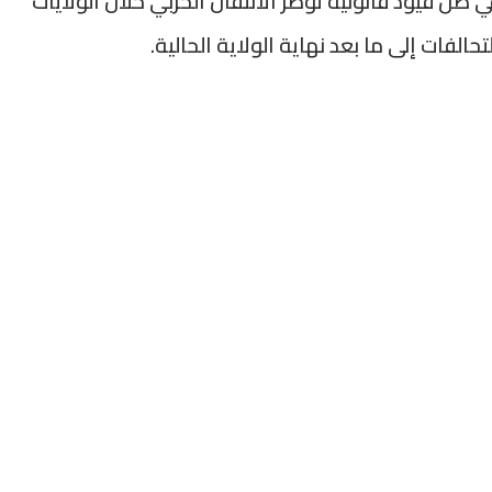
 ظل قيود قانونية تؤطر الانتقال الحزبي خلال الولايات
لفات إلى ما بعد نهاية الولاية الحالية.