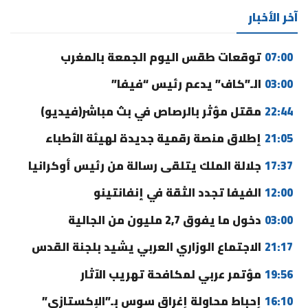
آخر الأخبار
07:00
توقعات طقس اليوم الجمعة بالمغرب
03:00
الـ”كاف” يدعم رئيس “فيفا”
22:44
مقتل مؤثر بالرصاص في بث مباشر(فيديو)
21:05
إطلاق منصة رقمية جديدة لهيئة الأطباء
17:37
جلالة الملك يتلقى رسالة من رئيس أوكرانيا
12:00
الفيفا تجدد الثقة في إنفانتينو
03:00
دخول ما يفوق 2,7 مليون من الجالية
21:17
الاجتماع الوزاري العربي يشيد بلجنة القدس
19:56
مؤتمر عربي لمكافحة تهريب الآثار
16:10
إحباط محاولة إغراق سوس بـ”الإكستازي”