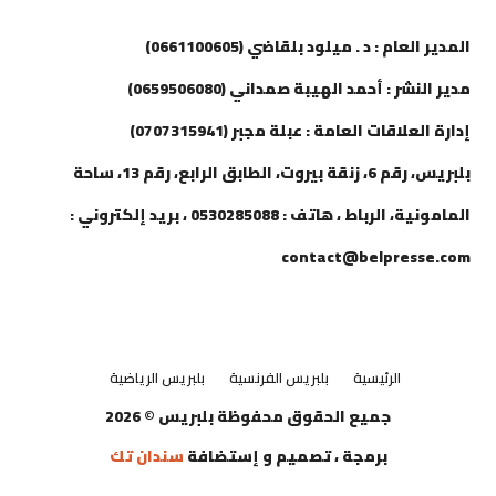
المدير العام : د . ميلود بلقاضي (0661100605)
مدير النشر : أحمد الهيبة صمداني (0659506080)
إدارة العلاقات العامة : عبلة مجبر (0707315941)
بلبريس، رقم 6، زنقة بيروت، الطابق الرابع، رقم 13، ساحة
المامونية، الرباط ، هاتف : 0530285088 ، بريد إلكتروني :
contact@belpresse.com
الرئيسية
بلبريس الفرنسية
بلبريس الرياضية
جميع الحقوق محفوظة بلبريس © 2026
برمجة ، تصميم و إستضافة
سندان تك