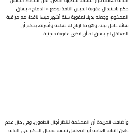
النيابة العامة قرار اعتقاله بخطورة الفعل، لكن القضاء الجالس
حكم باستبدال عقوبة الحبس النافذ بوضع « الدملج » بساق
المحكوم، وجعله بديلا لعقوبة ستة أشهر حبسا نافذا، مع مراقبة
بقائه داخل بيته، وهو ما ارتاح له دفاعه وأسرته، بحكم أن
المعتقل لم يسبق له أن قضى عقوبة سجنية.
وأضافت الجريدة أن المحكمة تنتظر أجال الطعون، وفي حال عدم
طعن النيابة العامة أو المعتقل نفسه سيحال الحكم على النيابة