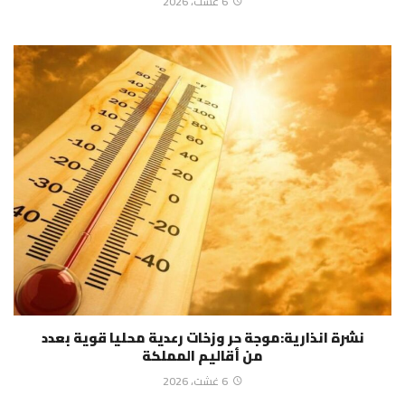
6 غشت، 2026
نشرة انذارية:موجة حر وزخات رعدية محليا قوية بعدد
من أقاليم المملكة
6 غشت، 2026