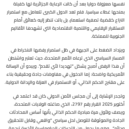
نفسها معزولة دوليا بعد أن كانت الرعاية الجزائرية لها كفيلة
بمنحها غطاء سياسيا. فلم تعد الدول الكبرى تتعامل مع استمرار
النزاع كقضية تصفية استعمار، بل باتت تنظر إليه كعائق أمام
الاستقرار الإقليمي والتنمية الاقتصادية التي تشهدها الأقاليم
الجنوبية للمملكة.
ويزداد الضغط على الجبهة في ظل استمرار رفضها الانخراط في
المسار السياسي الذي ترعاه الأمم المتحدة، حيث تعتبر واشنطن
أن هذا الرفض أصبح يشكل “تهديدا لأي تقدم”. ويبدو أن الرسالة
الأمريكية واضحة: إما الدخول في مفاوضات جادة وحقيقية بناء
على مقترح الحكم الذاتي، أو الاستمرار في العزلة والإدانة الدولية.
وتجدر الإشارة إلى أن مجلس الأمن الدولي كان قد اعتمد في
أكتوبر 2025 القرار رقم 2797، الذي صاغته الولايات المتحدة،
ويصف ولأول مرة مبادرة الحكم الذاتي بأنها أساس المحادثات
الجادة والموثوقة للتوصل لحل سياسي “واقعي وقابل للتحقيق
ودائم” . وهو ما يجعل من التحركات الدبلوماسية الأخيرة ترجمة