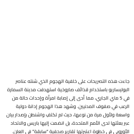
جاءت هذه التصريحات على خلفية الهجوم الذي شنته عناصر
البوليساريو باستخدام قذائف صاروخية استهدفت مدينة السمارة
في 5 ماي الجاري، مما أدى إلى إصابة امرأة وإحداث حالة من
الرعب في صفوف المدنيين. وشهد هذا الهجوم إدانة دولية
واسعة ولأول مرة من نوعها، حيث لم تكتفِ واشنطن بإصدار بيان
عبر بعثتها لدى الأمم المتحدة، بل انضمت إليها باريس والاتحاد
الأوروبي في خطوة اعتبرتها تقارير صحفية “سابقة” في العلن.