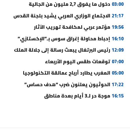
03:00
دخول ما يفوق 2,7 مليون من الجالية
21:17
الاجتماع الوزاري العربي يشيد بلجنة القدس
19:56
مؤتمر عربي لمكافحة تهريب الآثار
16:10
إحباط محاولة إغراق سوس بـ”الإكستازي”
12:09
رئيس البرتغال يبعث رسالة إلى جلالة الملك
07:00
توقعات طقس اليوم الأربعاء
05:00
المغرب يطارد أرباح عمالقة التكنولوجيا
17:22
الحوثيون يعلنون ضرب “هدف حساس”
16:15
موجة حر لـ3 أيام بعدة مناطق