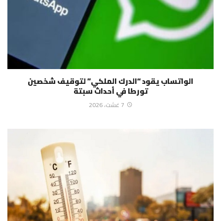
الواتساب يقود “الدرك الملكي” لتوقيف شخصين
تورطا في أحداث سبتة
7 غشت، 2026