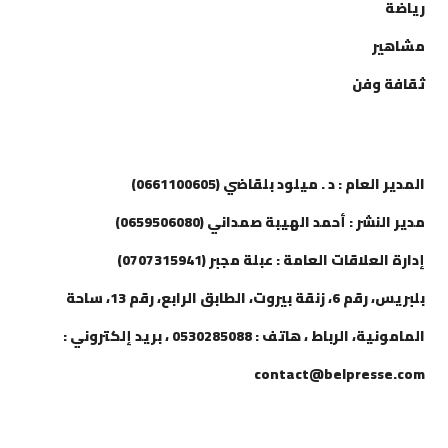
رياضة
مشاهير
ثقافة وفن
إتصل بنا
المدير العام : د . ميلود بلقاضي (0661100605)
مدير النشر : أحمد الهيبة صمداني (0659506080)
إدارة العلاقات العامة : عبلة مجبر (0707315941)
بلبريس، رقم 6، زنقة بيروت، الطابق الرابع، رقم 13، ساحة
المامونية، الرباط ، هاتف : 0530285088 ، بريد إلكتروني :
contact@belpresse.com