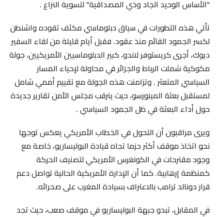
“الأساس الوحيد الجاد وذي المصداقية” لتسوية النزاع .
تأتي هذه التطورات في سياق دبلوماسي مكثف تقوده واشنطن
لكسر الجمود القائم منذ عقود. فقبل أيام قليلة من لقاء السفير
ديوك، أجرى كريستوفر لاندو، كبير الدبلوماسيين الأمريكيين، جولة
مكوكية شملت الرباط والجزائر في محاولة لإحياء المسار
السياسي المتعثر . وتزامنت هذه الجولة مع تقييم أممي شامل
لمستقبل بعثة المينورسو، حيث يترقب مجلس الأمن تقارير جديدة
حول أداء البعثة في ظل الجمود السياسي .
ويرى مراقبون أن التحول في الخطاب الأمريكي يعكس توجها
نحو اتخاذ موقف أكثر حزما تجاه قيادة البوليساريو، خاصة مع
وجود مقترحات في الكونغرس الأمريكي لتصنيف الحركة
كمنظمة إرهابية. كما أن الإدارة الأمريكية الحالية تواصل دعم
قرار دونالد ترامب بالاعتراف بسيادة المغرب على صحرائه.
في المقابل، تبدو جبهة البوليساريو في موقف صعب، حيث تجد