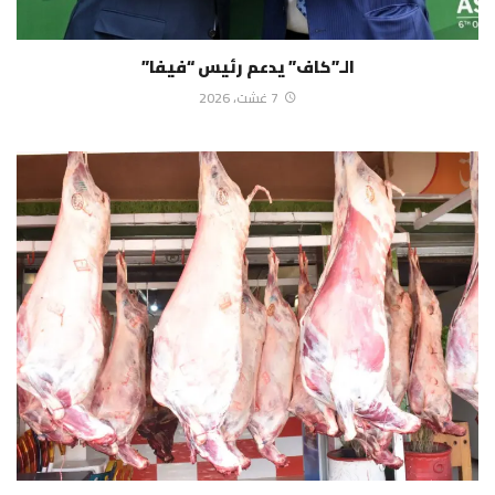
الـ”كاف” يدعم رئيس “فيفا”
7 غشت، 2026