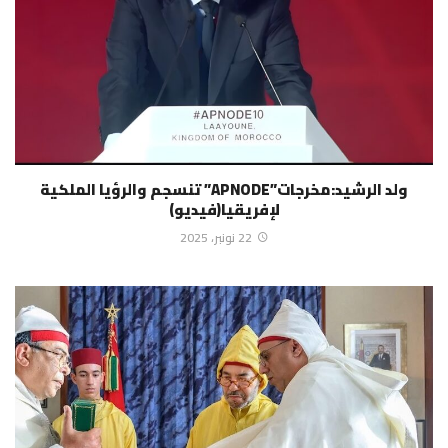
ولد الرشيد:مخرجات”APNODE” تنسجم والرؤيا الملكية
لإفريقيا(فيديو)
22 نونبر، 2025