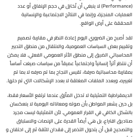
(Performance) لا ينبغي أن تُختزل في حجم الإنفاق أو عدد
العمليات المنجزة، وإنما في النتائج الاجتماعية والإنسانية
المحققة على أرض الواقع.
لقد أصبح من الضروري اليوم إعادة النظر في مقاربة تصميم
وتقييم بعض السياسات العمومية، والانتقال من منطق التدبير
المحاسباتي الضيق إلى منطق الأثر العمومي الفعلي. فلا يمكن
أن ننتظر أثراً إنسانياً واجتماعياً عميقاً من سياسات صيغت أساساً
بمقاربة محاسباتية صرفة، تقيس النجاح بما تم صرفه لا بما تم
تغييره، وبعدد الملفات المغلقة لا بعدد الإشكالات التي تم حلها.
الديمقراطية التمثيلية لا تدخل المأزق عندما ترتفع الأسعار فقط،
بل حين يشعر المواطن بأن صوته ومعاناته اليومية لا ينعكسان
بالشكل الكافي في القرار العمومي. لأن التمثيلية ليست مجرد
صناديق اقتراع، بل هي أيضاً القدرة على الإنصات والاستباق
والتصحيح قبل أن يتحول التذمر إلى فقدان للثقة ثم إلى احتقان و