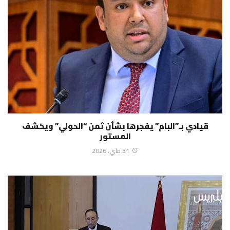
قيادي بـ”البام” يفجرها بشأن ثمن “الحولي” ويكشف
المستور
31 ماي، 2026