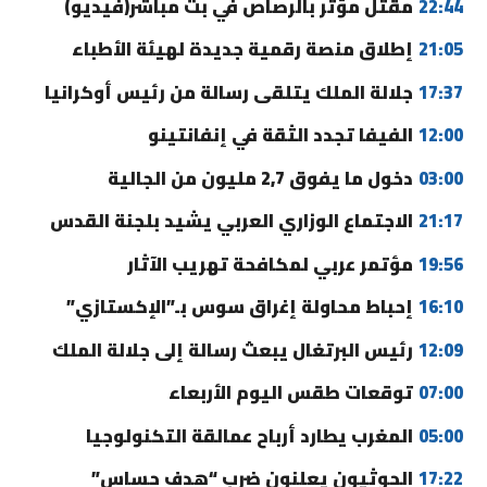
22:44
مقتل مؤثر بالرصاص في بث مباشر(فيديو)
21:05
إطلاق منصة رقمية جديدة لهيئة الأطباء
17:37
جلالة الملك يتلقى رسالة من رئيس أوكرانيا
12:00
الفيفا تجدد الثقة في إنفانتينو
03:00
دخول ما يفوق 2,7 مليون من الجالية
21:17
الاجتماع الوزاري العربي يشيد بلجنة القدس
19:56
مؤتمر عربي لمكافحة تهريب الآثار
16:10
إحباط محاولة إغراق سوس بـ”الإكستازي”
12:09
رئيس البرتغال يبعث رسالة إلى جلالة الملك
07:00
توقعات طقس اليوم الأربعاء
05:00
المغرب يطارد أرباح عمالقة التكنولوجيا
17:22
الحوثيون يعلنون ضرب “هدف حساس”