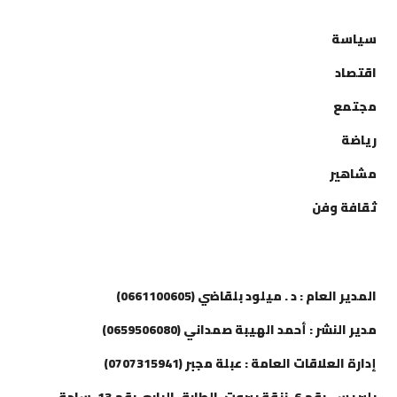
التصنيفات
سياسة
اقتصاد
مجتمع
رياضة
مشاهير
ثقافة وفن
إتصل بنا
المدير العام : د . ميلود بلقاضي (0661100605)
مدير النشر : أحمد الهيبة صمداني (0659506080)
إدارة العلاقات العامة : عبلة مجبر (0707315941)
بلبريس، رقم 6، زنقة بيروت، الطابق الرابع، رقم 13، ساحة