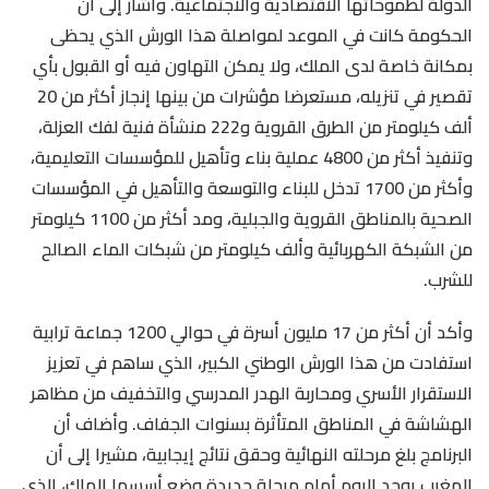
الدولة لطموحاتها الاقتصادية والاجتماعية. وأشار إلى أن
الحكومة كانت في الموعد لمواصلة هذا الورش الذي يحظى
بمكانة خاصة لدى الملك، ولا يمكن التهاون فيه أو القبول بأي
تقصير في تنزيله، مستعرضا مؤشرات من بينها إنجاز أكثر من 20
ألف كيلومتر من الطرق القروية و222 منشأة فنية لفك العزلة،
وتنفيذ أكثر من 4800 عملية بناء وتأهيل للمؤسسات التعليمية،
وأكثر من 1700 تدخل للبناء والتوسعة والتأهيل في المؤسسات
الصحية بالمناطق القروية والجبلية، ومد أكثر من 1100 كيلومتر
من الشبكة الكهربائية وألف كيلومتر من شبكات الماء الصالح
للشرب.
وأكد أن أكثر من 17 مليون أسرة في حوالي 1200 جماعة ترابية
استفادت من هذا الورش الوطني الكبير، الذي ساهم في تعزيز
الاستقرار الأسري ومحاربة الهدر المدرسي والتخفيف من مظاهر
الهشاشة في المناطق المتأثرة بسنوات الجفاف. وأضاف أن
البرنامج بلغ مرحلته النهائية وحقق نتائج إيجابية، مشيرا إلى أن
المغرب يوجد اليوم أمام مرحلة جديدة وضع أسسها الملك، الذي