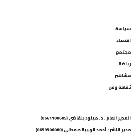
التصنيفات
سياسة
اقتصاد
مجتمع
رياضة
مشاهير
ثقافة وفن
إتصل بنا
المدير العام : د . ميلود بلقاضي (0661100605)
مدير النشر : أحمد الهيبة صمداني (0659506080)