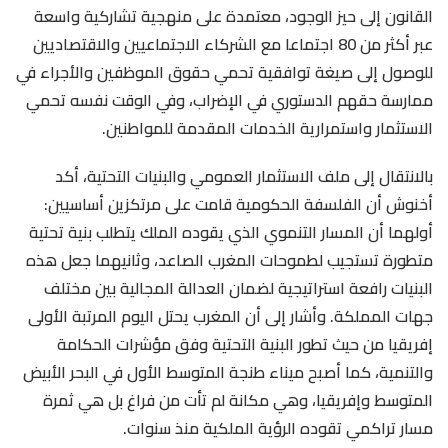
القانون إلى حيز الوجود، معتمدة على منهجية تشاركية واسعة
عبر أكثر من 80 اجتماعا مع الشركاء الاجتماعيين والاقتصاديين
للوصول إلى صيغة توافقية تحمي حقوق الموظفين والأجراء في
ممارسة حقهم الدستوري في الإضراب، وفي الوقت نفسه تحمي
الاستثمار واستمرارية الخدمات المقدمة للمواطنين.
بالانتقال إلى ملف الاستثمار العمومي والبنيات التحتية، أكد
أخنوش أن الفلسفة الحكومية قامت على مرتكزين أساسيين:
أولهما أن المسار التنموي الذي يقوده الملك يتطلب بنية تحتية
متطورة تستجيب لطموحات المغرب الصاعد، وثانيهما جعل هذه
البنيات رافعة استراتيجية لضمان العدالة المجالية بين مختلف
جهات المملكة. وأشار إلى أن المغرب يحتل اليوم المرتبة الأولى
إفريقيا من حيث تطور البنية التحتية وفق مؤشرات الحكامة
والتنمية، كما أصبح ميناء طنجة المتوسط الأول في البحر الأبيض
المتوسط وإفريقيا، وهي مكانة لم تأت من فراغ بل هي ثمرة
مسار تراكمي تقوده الرؤية الملكية منذ سنوات.