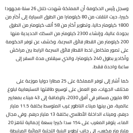
وسجل رئيس الحكومة أن المملكة شهدت خلال 26 سنة مجهودا
كبيرا، حيث انتقلت من 80 كيلومترا من الطرق السيارة إلى أكثر من
1800 كيلومتر حاليا، وتطوير أكثر من 58 ألف كيلومتر من الطرق
بجودة عالية، وإنشاء 2300 كيلومتر من السكك الحديدية منها
200 كيلومتر من القطار فائق السرعة. وكشف عن توفر الحكومة
على تصور متكامل لخط القطار فائق السرعة الرابط بين مراكش
وأكادير بطول 240 كيلومترا، والذي سيقلص مدة السفر إلى
ساعة واحدة فقط.
كما أشار إلى توفر المملكة على 25 مطارا دوليا موزعة على
مختلف الجهات، مع العمل على توسيع طاقتها الاستيعابية لبلوغ
80 مليون مسافر في أفق 2030، بالإضافة إلى 43 ميناء بمعايير
عالمية، من بينها ميناء الناظور غرب المتوسط بكلفة 11.5 مليار
درهم، وميناء الداخلة الأطلسي بكلفة 13 مليار درهم. وفي مجال
الماء، يتوفر المغرب على 154 سدا كبيرا بسعة إجمالية تناهز 20
مليار متر مكعب، إلى جانب تطوير البنية التحتية المائية المرتبطة