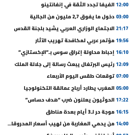
12:00
الفيفا تجدد الثقة في إنفانتينو
03:00
دخول ما يفوق 2,7 مليون من الجالية
21:17
الاجتماع الوزاري العربي يشيد بلجنة القدس
19:56
مؤتمر عربي لمكافحة تهريب الآثار
16:10
إحباط محاولة إغراق سوس بـ”الإكستازي”
12:09
رئيس البرتغال يبعث رسالة إلى جلالة الملك
07:00
توقعات طقس اليوم الأربعاء
05:00
المغرب يطارد أرباح عمالقة التكنولوجيا
17:22
الحوثيون يعلنون ضرب “هدف حساس”
16:15
موجة حر لـ3 أيام بعدة مناطق
14:00
من يحمي المغاربة من لهيب أسعار المحروقات؟