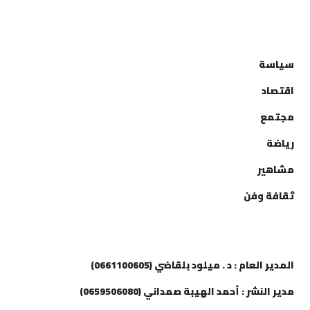
التصنيفات
سياسة
اقتصاد
مجتمع
رياضة
مشاهير
ثقافة وفن
إتصل بنا
المدير العام : د . ميلود بلقاضي (0661100605)
مدير النشر : أحمد الهيبة صمداني (0659506080)