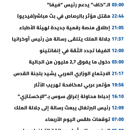
03:00
الـ”كاف” يدعم رئيس “فيفا”
22:44
مقتل مؤثر بالرصاص في بث مباشر(فيديو)
21:05
إطلاق منصة رقمية جديدة لهيئة الأطباء
17:37
جلالة الملك يتلقى رسالة من رئيس أوكرانيا
12:00
الفيفا تجدد الثقة في إنفانتينو
03:00
دخول ما يفوق 2,7 مليون من الجالية
21:17
الاجتماع الوزاري العربي يشيد بلجنة القدس
19:56
مؤتمر عربي لمكافحة تهريب الآثار
16:10
إحباط محاولة إغراق سوس بـ”الإكستازي”
12:09
رئيس البرتغال يبعث رسالة إلى جلالة الملك
07:00
توقعات طقس اليوم الأربعاء