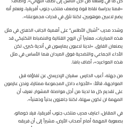
كل ما في وسعنا من أجل التأهل إلى نصف النهائي». وأضاف:
«قمنا بدراسة نقاط قوة وضعف منتخب جنوب أفريقيا، ونعلم أنه
يضم لاعبين موهوبين، لكننا نثق في قدرات مجموعتنا».
وشدد مدرب “أشبال الأطلس” على أهمية الجانب الذهني في مثل
هذه المباريات، معتبراً أن الروح القتالية والانضباط التكتيكي قد
يصنعان الفارق. «لدينا لاعبون يمارسون في أندية كبرى، لكن
الأداء الجماعي والتضحية فوق الميدان هما الأساس في مثل
هذه المواعيد»، أضاف باها.
من جهته، أعرب الحارس سفيان الإدريسي عن تفاؤله قبل
المواجهة، قائلاً: «الأجواء داخل المجموعة ممتازة، ونحن عازمون
على تقديم كل ما لدينا من أجل مواصلة المشوار. نعرف أن
المهمة لن تكون سهلة، لكننا جاهزون بدنياً وذهنياً».
في المقابل، اعترف مدرب منتخب جنوب أفريقيا، فيلا خومالو،
بصعوبة المهمة أمام أصحاب الأرض، مشيراً إلى أن فريقه