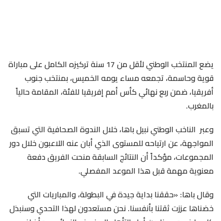
يضع المنتخب الوطني لأقل من 17 سنة تركيزه الكامل على مباراة
قوية وحاسمة، تجمعه مساء يومه الخميس، بمنتخب جنوب
أفريقيا، ضمن ربع نهائي كأس أمم إفريقيا للفئة، المقامة حالياً
بالمغرب.
وعبر الناخب الوطني نبيل باها، خلال الندوة الصحافية التي تسبق
المواجهة، عن ارتياحه للمستوى الذي أبان عنه اللاعبون خلال دور
المجموعات، مؤكداً أن النتائج السابقة منحت الفريق دفعة
معنوية مهمة قبل هذا الموعد المفصلي.
وقال باها: «حققنا بداية جيدة في البطولة، والمباريات التي
خضناها عززت ثقتنا بأنفسنا. نحن مستعدون لهذا التحدي وسنبذل