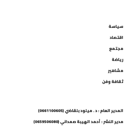
التصنيفات
سياسة
اقتصاد
مجتمع
رياضة
مشاهير
ثقافة وفن
إتصل بنا
المدير العام : د . ميلود بلقاضي (0661100605)
مدير النشر : أحمد الهيبة صمداني (0659506080)