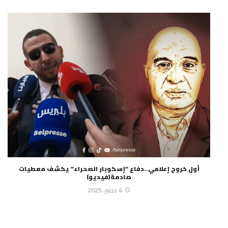
أول خروج إعلامي..دفاع “إسكوبار الصحراء” يكشف معطيات
صادمة(فيديو)
4 دجنبر، 2025