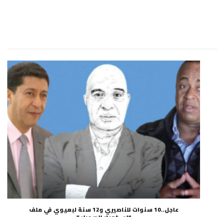
عاجل..10 سنوات للناصيري و12 سنة لبعيوي في ملف