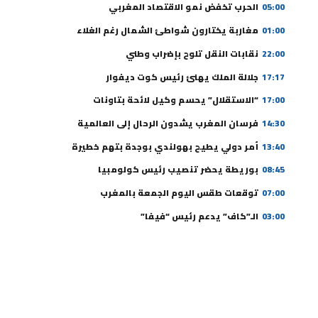
05:00
الحرب تخفض نمو الاقتصاد المغربي
01:00
مغاربة يختارون شواطئ الشمال رغم الغلاء
22:00
نقابات النقل تلوح بإضراب وطني
17:17
جلالة الملك يهنئ رئيس كوت ديفوار
17:00
“الاستقلال” يحسم وكيل لائحة بتاونات
14:30
فرسان المغرب يشدون الرحال إلى العالمية
13:40
أمر دولي يطيح بهولندي بوجدة بتهم خطيرة
08:45
بوريطة يحضر تنصيب رئيس كولومبيا
07:00
توقعات طقس اليوم الجمعة بالمغرب
03:00
الـ”كاف” يدعم رئيس “فيفا”