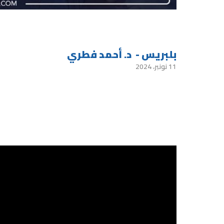
بلبريس - د. أحمد فطري
11 نونبر، 2024