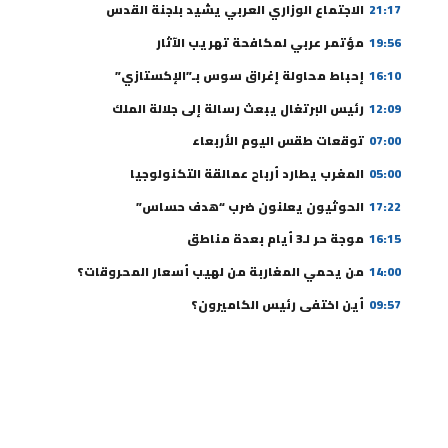
21:17
الاجتماع الوزاري العربي يشيد بلجنة القدس
19:56
مؤتمر عربي لمكافحة تهريب الآثار
16:10
إحباط محاولة إغراق سوس بـ”الإكستازي”
12:09
رئيس البرتغال يبعث رسالة إلى جلالة الملك
07:00
توقعات طقس اليوم الأربعاء
05:00
المغرب يطارد أرباح عمالقة التكنولوجيا
17:22
الحوثيون يعلنون ضرب “هدف حساس”
16:15
موجة حر لـ3 أيام بعدة مناطق
14:00
من يحمي المغاربة من لهيب أسعار المحروقات؟
09:57
أين اختفى رئيس الكاميرون؟