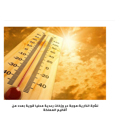
نشرة انذارية:موجة حر وزخات رعدية محليا قوية بعدد من
أقاليم المملكة