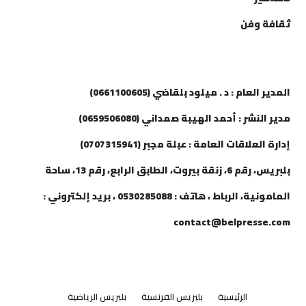
ثقافة وفن
إتصل بنا
المدير العام : د . ميلود بلقاضي (0661100605)
مدير النشر : أحمد الهيبة صمداني (0659506080)
إدارة العلاقات العامة : عبلة مجبر (0707315941)
بلبريس، رقم 6، زنقة بيروت، الطابق الرابع، رقم 13، ساحة
المامونية، الرباط ، هاتف : 0530285088 ، بريد إلكتروني :
contact@belpresse.com
الرئيسية
بلبريس الفرنسية
بلبريس الرياضية