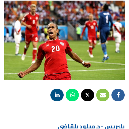
بلبريس - د.ميلود بلقاضي