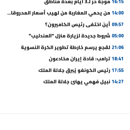
16:15
موجة حر لـ3 أيام بعدة مناطق
14:00
من يحمي المغاربة من لهيب أسعار المحروقات؟
09:57
أين اختفى رئيس الكاميرون؟
05:00
شروط جديدة لزيارة منزل “العندليب”
21:06
لقجع يرسم خارطة تطوير الكرة النسوية
18:41
ترامب: قادة إيران مخادعون
17:55
رئيس الكونغو يُبرق جلالة الملك
14:27
نبيل فهمي يهنئ جلالة الملك