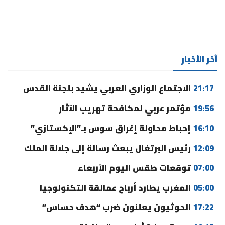
آخر الأخبار
21:17
الاجتماع الوزاري العربي يشيد بلجنة القدس
19:56
مؤتمر عربي لمكافحة تهريب الآثار
16:10
إحباط محاولة إغراق سوس بـ”الإكستازي”
12:09
رئيس البرتغال يبعث رسالة إلى جلالة الملك
07:00
توقعات طقس اليوم الأربعاء
05:00
المغرب يطارد أرباح عمالقة التكنولوجيا
17:22
الحوثيون يعلنون ضرب “هدف حساس”