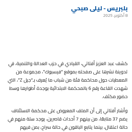
بلبريس - ليلى صبحي
8 أكتوبر، 2025
كشف عبد العزيز أفتاتي، القيادي في حزب العدالة والتنمية، في
تدوينة نشرها على صفحته بموقع “فيسبوك”، مجموعة من
المعطيات حول محاكمة فئة من شباب ما يُعرف بـ“جيل Z”، التي
شهدت القاعة رقم 6 بالمحكمة الابتدائية بوجدة أطوارها وسط
حضور مكثف.
وأشار أفتاتي إلى أن الملف المعروض على محكمة الاستئناف
يضم 37 متابعًا، من بينهم 7 أحداث قاصرين، يوجد ستة منهم في
حالة اعتقال، بينما يتابع الباقون في حالة سراح، بمن فيهم