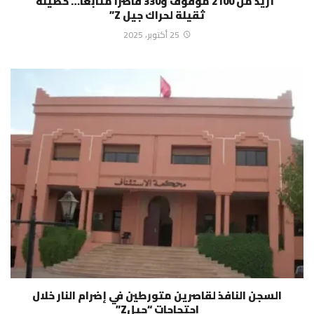
“أزيد من 2100 موقوف و330 قاصرًا متابعًا… حصيلة
ثقيلة لحراك جيل Z”
25 أكتوبر، 2025
السجن النافذ لقاصرين متورطين في إضرام النار خلال
احتجاجات “جيلZ”