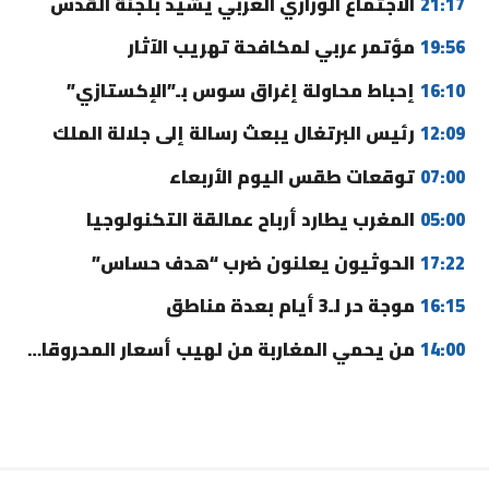
21:17
الاجتماع الوزاري العربي يشيد بلجنة القدس
19:56
مؤتمر عربي لمكافحة تهريب الآثار
16:10
إحباط محاولة إغراق سوس بـ”الإكستازي”
12:09
رئيس البرتغال يبعث رسالة إلى جلالة الملك
07:00
توقعات طقس اليوم الأربعاء
05:00
المغرب يطارد أرباح عمالقة التكنولوجيا
17:22
الحوثيون يعلنون ضرب “هدف حساس”
16:15
موجة حر لـ3 أيام بعدة مناطق
14:00
من يحمي المغاربة من لهيب أسعار المحروقات؟