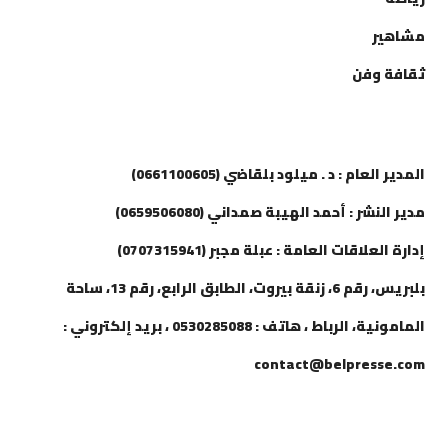
مشاهير
ثقافة وفن
إتصل بنا
المدير العام : د . ميلود بلقاضي (0661100605)
مدير النشر : أحمد الهيبة صمداني (0659506080)
إدارة العلاقات العامة : عبلة مجبر (0707315941)
بلبريس، رقم 6، زنقة بيروت، الطابق الرابع، رقم 13، ساحة
المامونية، الرباط ، هاتف : 0530285088 ، بريد إلكتروني :
contact@belpresse.com