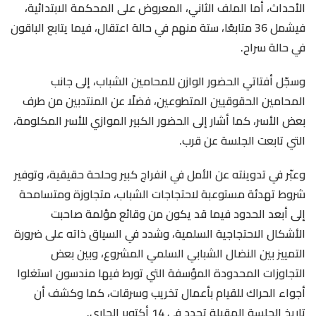
الأحداث، أما الملف الثاني، المعروض على المحكمة الابتدائية،
فيشمل 36 متابعًا، ستة منهم في حالة اعتقال، فيما يتابع الباقون
في حالة سراح.
وسجّل أفتاتي الحضور الوازن للمحامين الشباب، إلى جانب
المحامين الحقوقيين المتطوعين، فضلًا عن المنتدبين من طرف
بعض الأسر، كما أشار إلى الحضور الكبير الموازي للأسر المكلومة،
التي تابعت الجلسة عن قرب.
وعبّر في تدوينته عن الأمل في انفراج كبير وحلحة حقيقية، وتوفير
شروط تهدئة مستوعبة لاحتجاجات الشباب، متجاوزة ومتسامحة
إلى أبعد الحدود فيما قد يكون من وقائع مؤلمة صاحبت
الأشكال الاحتجاجية السلمية، وشدد في السياق ذاته على ضرورة
التمييز بين النضال الشبابي السلمي المشروع، وبين بعض
التجاوزات المحدودة المؤسفة التي تورط فيها مندسون استغلوا
أجواء الحراك للقيام بأعمال تخريب وسرقات، كما وكشف أن
تاريخ الجلسة المقبلة تحدد في 14 أكتوبر الجاري.