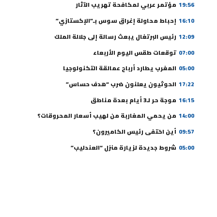
19:56
مؤتمر عربي لمكافحة تهريب الآثار
16:10
إحباط محاولة إغراق سوس بـ”الإكستازي”
12:09
رئيس البرتغال يبعث رسالة إلى جلالة الملك
07:00
توقعات طقس اليوم الأربعاء
05:00
المغرب يطارد أرباح عمالقة التكنولوجيا
17:22
الحوثيون يعلنون ضرب “هدف حساس”
16:15
موجة حر لـ3 أيام بعدة مناطق
14:00
من يحمي المغاربة من لهيب أسعار المحروقات؟
09:57
أين اختفى رئيس الكاميرون؟
05:00
شروط جديدة لزيارة منزل “العندليب”