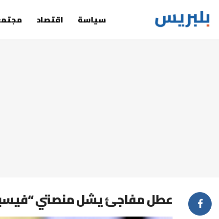
سياسة
اقتصاد
مجتمع
عطل مفاجئ يشل منصتي “فيسبوك