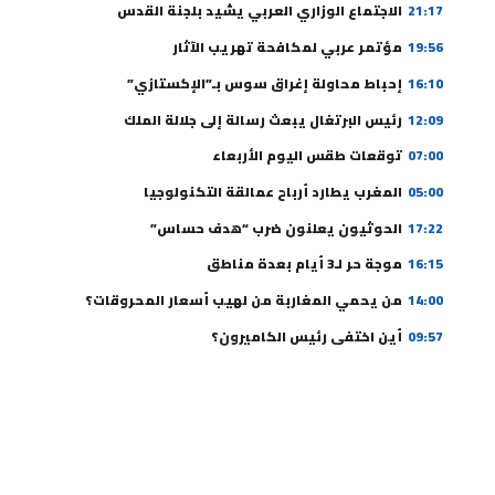
21:17
الاجتماع الوزاري العربي يشيد بلجنة القدس
19:56
مؤتمر عربي لمكافحة تهريب الآثار
16:10
إحباط محاولة إغراق سوس بـ”الإكستازي”
12:09
رئيس البرتغال يبعث رسالة إلى جلالة الملك
07:00
توقعات طقس اليوم الأربعاء
05:00
المغرب يطارد أرباح عمالقة التكنولوجيا
17:22
الحوثيون يعلنون ضرب “هدف حساس”
16:15
موجة حر لـ3 أيام بعدة مناطق
14:00
من يحمي المغاربة من لهيب أسعار المحروقات؟
09:57
أين اختفى رئيس الكاميرون؟