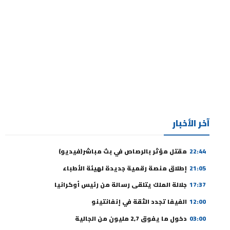
آخر الأخبار
22:44
مقتل مؤثر بالرصاص في بث مباشر(فيديو)
21:05
إطلاق منصة رقمية جديدة لهيئة الأطباء
17:37
جلالة الملك يتلقى رسالة من رئيس أوكرانيا
12:00
الفيفا تجدد الثقة في إنفانتينو
03:00
دخول ما يفوق 2,7 مليون من الجالية