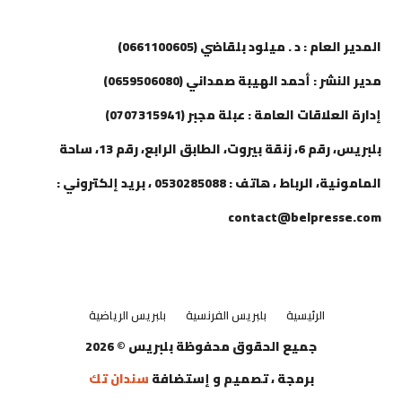
إتصل بنا
المدير العام : د . ميلود بلقاضي (0661100605)
مدير النشر : أحمد الهيبة صمداني (0659506080)
إدارة العلاقات العامة : عبلة مجبر (0707315941)
بلبريس، رقم 6، زنقة بيروت، الطابق الرابع، رقم 13، ساحة
المامونية، الرباط ، هاتف : 0530285088 ، بريد إلكتروني :
contact@belpresse.com
الرئيسية
بلبريس الفرنسية
بلبريس الرياضية
جميع الحقوق محفوظة بلبريس © 2026
برمجة ، تصميم و إستضافة
سندان تك