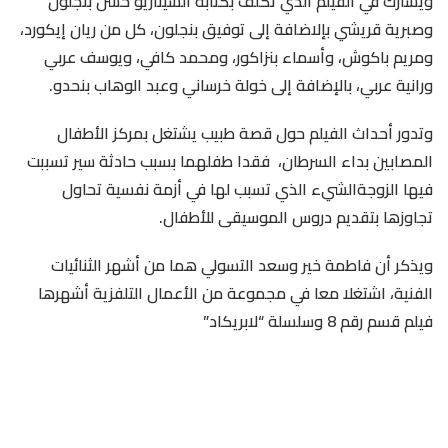
ويشارك
في
الفيلم
الذي
تكلف
بكتابة
السيناريو
حسن
بنجلون
وصبرية
قريشي
بإلاضافة
إلى
توفيق
بنجلون،
كل
من
ريان
إيكورد،
ومريم
باكوش،
وأسماء
بنزاكور،
ومحمد
كافي،
ويوسف
عربي
ورانية
عربي،
بالإضافة
إلى
خولة
خرساني
وعبد
الوهاب
بنحدو
.
وتدور
أحداث
الفيلم
حول
قصة
طبيب
يشتغل
بمركز
الأطفال
المصابين
بداء
السرطان،
فقدا
طفلهما
بسبب
حادثة
سير
تسببت
فيها
الزوجة
الشيء
الذي
تسبب
لها
في
أزمة
نفسية
تحاول
تجاوزها
بتقديم
دروس
الموسيقى
للأطفال
.
ويذكر
أن
فاطمة
خير
وسعد
التسولي
هما
من
أشهر
الثنائيات
الفنية،
اشتغلا
معا
في
مجموعة
من
الأعمال
التلفزية
أشهرها
فيلم
قسم
رقم
8
وسلسلة
“
لابريكاد
”