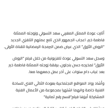
أثارت
عودة
الممثل
المغربي
سعد
التسولي
وزوجته
الممثلة
فاطمة
خير،
اعجاب
الجمهور
الذي
تابع
عملهم
التلفزي
الجديد
“
الروض
الأزرق
”
الذي
عرض
ضمن
البرمجة
الرمضانية
للقناة
الأولى
.
وسجل
سعد
التسولي
عودة
تلفزيونية
من
خلال
فيلم
“
الروض
الأزرق
”
لمخرجه
حسن
بنجلون،
برفقة
زوجته
الممثلة
فاطمة
خير
بعد
غياب
دام
سنوات
على
آخر
عمل
جمعهما
معا
.
وأشاد
رواد
المواقع
الاجتماعية
بعودة
الثنائي
الفني
للساحة
الفنية
خاصة
وانهما
اشتهرا
بمجموعة
من
الأعمال
الفنية
المشتركة
أبرزها
فيلم
“
قسم
رقم
ثمانية
”