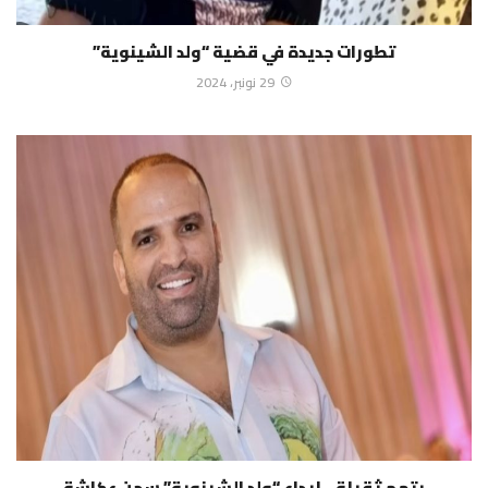
تطورات جديدة في قضية “ولد الشينوية”
29 نونبر، 2024
بتهم ثقيلة…إيداع “ولد الشينوية” سجن عكاشة