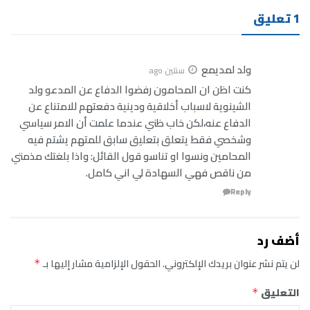
1 تعليق
ولد لمديمع
سنتين ago
كنت اظن ان المحامون رفضوا الدفاع عن المدعو ولد
الشينوية لاسباب أخلاقية ودينية دفعتهم للامتناع عن
الدفاع عنه،لكن خاب ظني عندما علمت أن الامر سياسي
وشخصي فقط يتعلق بتعليق سابق للمتهم يشتم فيه
المحامين ونسوا او تناسو قول القائل: واذا بلغتك مذمتي
من ناقص فهي السهادة لي اني كامل.
Reply
أضف رد
لن يتم نشر عنوان بريدك الإلكتروني.
الحقول الإلزامية مشار إليها بـ
*
التعليق
*