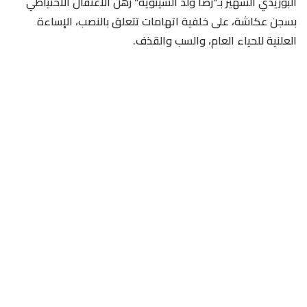
البوزيدي الشهير بـ”رضا ولد الشينوية” رهن الاعتقال الاحتياطي
بسجن عكاشة، على خلفية اتهامات تتعلق بالنصب، الإساءة
العلنية للحياء العام، والسب والقذف.