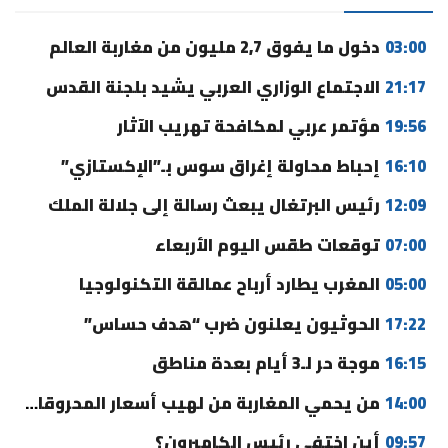
03:00
دخول ما يفوق 2,7 مليون من مغاربة العالم
21:17
الاجتماع الوزاري العربي يشيد بلجنة القدس
19:56
مؤتمر عربي لمكافحة تهريب الآثار
16:10
إحباط محاولة إغراق سوس بـ”الإكستازي”
12:09
رئيس البرتغال يبعث رسالة إلى جلالة الملك
07:00
توقعات طقس اليوم الأربعاء
05:00
المغرب يطارد أرباح عمالقة التكنولوجيا
17:22
الحوثيون يعلنون ضرب “هدف حساس”
16:15
موجة حر لـ3 أيام بعدة مناطق
14:00
من يحمي المغاربة من لهيب أسعار المحروقات؟
09:57
أين اختفى رئيس الكاميرون؟