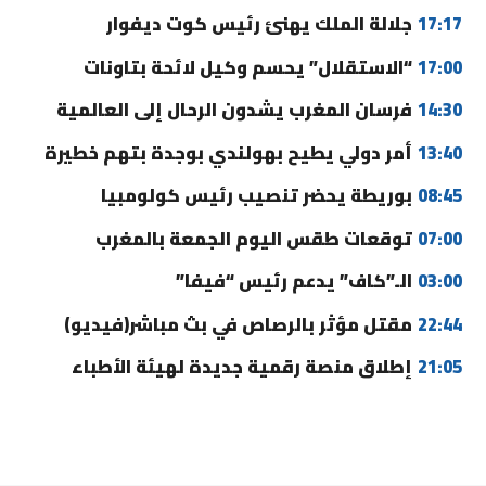
17:17
جلالة الملك يهنئ رئيس كوت ديفوار
17:00
“الاستقلال” يحسم وكيل لائحة بتاونات
14:30
فرسان المغرب يشدون الرحال إلى العالمية
13:40
أمر دولي يطيح بهولندي بوجدة بتهم خطيرة
08:45
بوريطة يحضر تنصيب رئيس كولومبيا
07:00
توقعات طقس اليوم الجمعة بالمغرب
03:00
الـ”كاف” يدعم رئيس “فيفا”
22:44
مقتل مؤثر بالرصاص في بث مباشر(فيديو)
21:05
إطلاق منصة رقمية جديدة لهيئة الأطباء