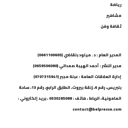
رياضة
مشاهير
ثقافة وفن
إتصل بنا
المدير العام : د . ميلود بلقاضي (0661100605)
مدير النشر : أحمد الهيبة صمداني (0659506080)
إدارة العلاقات العامة : عبلة مجبر (0707315941)
بلبريس، رقم 6، زنقة بيروت، الطابق الرابع، رقم 13، ساحة
المامونية، الرباط ، هاتف : 0530285088 ، بريد إلكتروني :
contact@belpresse.com