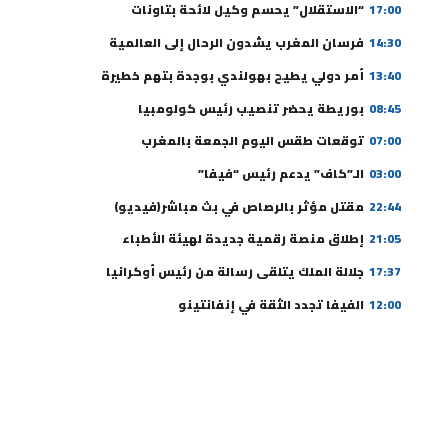
17:00
“الاستقلال” يحسم وكيل لائحة بتاونات
14:30
فرسان المغرب يشدون الرحال إلى العالمية
13:40
أمر دولي يطيح بهولندي بوجدة بتهم خطيرة
08:45
بوريطة يحضر تنصيب رئيس كولومبيا
07:00
توقعات طقس اليوم الجمعة بالمغرب
03:00
الـ”كاف” يدعم رئيس “فيفا”
22:44
مقتل مؤثر بالرصاص في بث مباشر(فيديو)
21:05
إطلاق منصة رقمية جديدة لهيئة الأطباء
17:37
جلالة الملك يتلقى رسالة من رئيس أوكرانيا
12:00
الفيفا تجدد الثقة في إنفانتينو