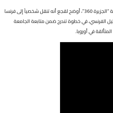
وخلال ظهوره في بودكاست “مغارب” عبر منصة “الجزيرة 360”، أوضح لقجع أنه تنقل شخصياً إلى فرنسا
يل الفرنسي، في خطوة تندرج ضمن متابعة الجامعة
لمتألقة في أوروبا.