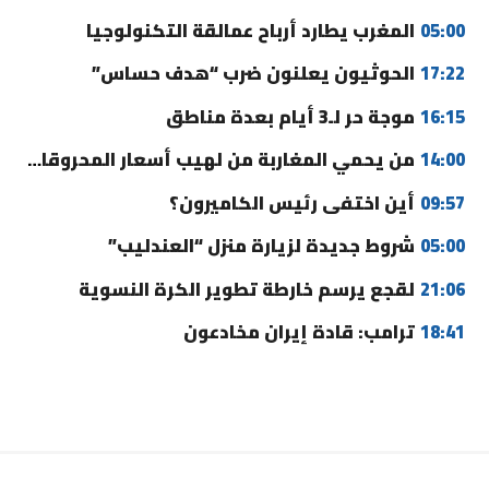
05:00
المغرب يطارد أرباح عمالقة التكنولوجيا
17:22
الحوثيون يعلنون ضرب “هدف حساس”
16:15
موجة حر لـ3 أيام بعدة مناطق
14:00
من يحمي المغاربة من لهيب أسعار المحروقات؟
09:57
أين اختفى رئيس الكاميرون؟
05:00
شروط جديدة لزيارة منزل “العندليب”
21:06
لقجع يرسم خارطة تطوير الكرة النسوية
18:41
ترامب: قادة إيران مخادعون