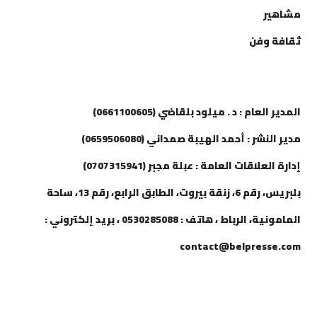
مشاهير
ثقافة وفن
إتصل بنا
المدير العام : د . ميلود بلقاضي (0661100605)
مدير النشر : أحمد الهيبة صمداني (0659506080)
إدارة العلاقات العامة : عبلة مجبر (0707315941)
بلبريس، رقم 6، زنقة بيروت، الطابق الرابع، رقم 13، ساحة
المامونية، الرباط ، هاتف : 0530285088 ، بريد إلكتروني :
contact@belpresse.com