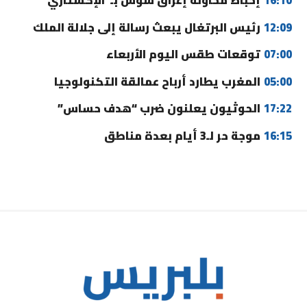
16:10
إحباط محاولة إغراق سوس بـ”الإكستازي”
12:09
رئيس البرتغال يبعث رسالة إلى جلالة الملك
07:00
توقعات طقس اليوم الأربعاء
05:00
المغرب يطارد أرباح عمالقة التكنولوجيا
17:22
الحوثيون يعلنون ضرب “هدف حساس”
16:15
موجة حر لـ3 أيام بعدة مناطق