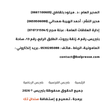
إتصل بنا
المدير العام : د . ميلود بلقاضي (0661100605)
مدير النشر : أحمد الهيبة صمداني (0659506080)
إدارة العلاقات العامة : عبلة مجبر (0707315941)
بلبريس، رقم 6، زنقة بيروت، الطابق الرابع، رقم 13، ساحة
المامونية، الرباط ، هاتف : 0530285088 ، بريد إلكتروني :
contact@belpresse.com
الرئيسية
بلبريس الفرنسية
بلبريس الرياضية
جميع الحقوق محفوظة بلبريس © 2026
برمجة ، تصميم و إستضافة
سندان تك