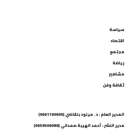
التصنيفات
سياسة
اقتصاد
مجتمع
رياضة
مشاهير
ثقافة وفن
إتصل بنا
المدير العام : د . ميلود بلقاضي (0661100605)
مدير النشر : أحمد الهيبة صمداني (0659506080)