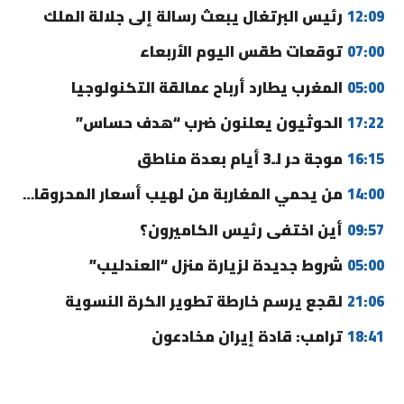
12:09
رئيس البرتغال يبعث رسالة إلى جلالة الملك
07:00
توقعات طقس اليوم الأربعاء
05:00
المغرب يطارد أرباح عمالقة التكنولوجيا
17:22
الحوثيون يعلنون ضرب “هدف حساس”
16:15
موجة حر لـ3 أيام بعدة مناطق
14:00
من يحمي المغاربة من لهيب أسعار المحروقات؟
09:57
أين اختفى رئيس الكاميرون؟
05:00
شروط جديدة لزيارة منزل “العندليب”
21:06
لقجع يرسم خارطة تطوير الكرة النسوية
18:41
ترامب: قادة إيران مخادعون