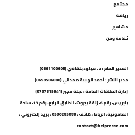
مجتمع
رياضة
مشاهير
ثقافة وفن
إتصل بنا
المدير العام : د . ميلود بلقاضي (0661100605)
مدير النشر : أحمد الهيبة صمداني (0659506080)
إدارة العلاقات العامة : عبلة مجبر (0707315941)
بلبريس، رقم 6، زنقة بيروت، الطابق الرابع، رقم 13، ساحة
المامونية، الرباط ، هاتف : 0530285088 ، بريد إلكتروني :
contact@belpresse.com