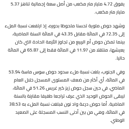
يفوق 4.72 مليار متر مكعب من أصل سعة إجمالية تناهز 5.37
مليار متر مكعب.
وشهد حوض ملوية تحسنا ملحوظا بدوره، إذ ارتفعت نسبة الملء
إلى 72.35 في المائة مقابل 43.35 في المائة السنة الماضية،
بينما تمكن حوض أم الربيع من تجاوز الأزمة الحادة التي كان
يعيشها، منتقلا من 11.97 في المائة فقط إلى 65.87 في المائة
حاليا.
وفي الجنوب، بلغت نسبة ملء سدود حوض سوس ماسة 53.94
في المائة، أي أكثر من ضعف المستوى المسجل خلال العام
الماضي، في حين سجل حوض زيز كير غريس 51.26 في المائة،
ليبقى الحوض الوحيد الذي عرف تراجعا طفيفا مقارنة بالسنة
الماضية. أما حوض درعة واد نون فبلغت نسبة الملء به 38.53
في المائة، وهي من بين أدنى النسب المسجلة على الصعيد
الوطني.