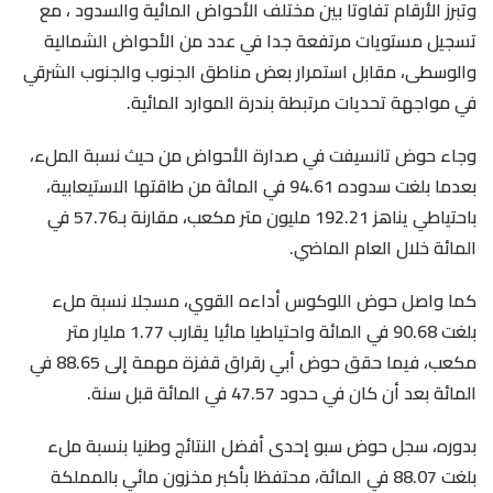
وتبرز الأرقام تفاوتا بين مختلف الأحواض المائية والسدود ، مع
تسجيل مستويات مرتفعة جدا في عدد من الأحواض الشمالية
والوسطى، مقابل استمرار بعض مناطق الجنوب والجنوب الشرقي
في مواجهة تحديات مرتبطة بندرة الموارد المائية.
وجاء حوض تانسيفت في صدارة الأحواض من حيث نسبة الملء،
بعدما بلغت سدوده 94.61 في المائة من طاقتها الاستيعابية،
باحتياطي يناهز 192.21 مليون متر مكعب، مقارنة بـ57.76 في
المائة خلال العام الماضي.
كما واصل حوض اللوكوس أداءه القوي، مسجلا نسبة ملء
بلغت 90.68 في المائة واحتياطيا مائيا يقارب 1.77 مليار متر
مكعب، فيما حقق حوض أبي رقراق قفزة مهمة إلى 88.65 في
المائة بعد أن كان في حدود 47.57 في المائة قبل سنة.
بدوره، سجل حوض سبو إحدى أفضل النتائج وطنيا بنسبة ملء
بلغت 88.07 في المائة، محتفظا بأكبر مخزون مائي بالمملكة