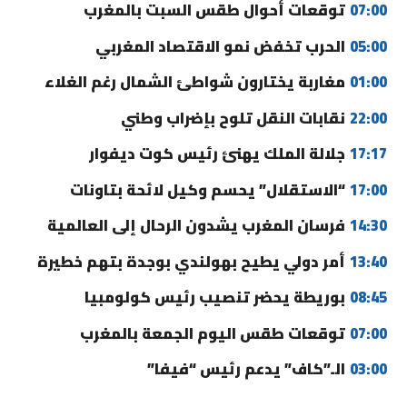
07:00
توقعات أحوال طقس السبت بالمغرب
05:00
الحرب تخفض نمو الاقتصاد المغربي
01:00
مغاربة يختارون شواطئ الشمال رغم الغلاء
22:00
نقابات النقل تلوح بإضراب وطني
17:17
جلالة الملك يهنئ رئيس كوت ديفوار
17:00
“الاستقلال” يحسم وكيل لائحة بتاونات
14:30
فرسان المغرب يشدون الرحال إلى العالمية
13:40
أمر دولي يطيح بهولندي بوجدة بتهم خطيرة
08:45
بوريطة يحضر تنصيب رئيس كولومبيا
07:00
توقعات طقس اليوم الجمعة بالمغرب
03:00
الـ”كاف” يدعم رئيس “فيفا”