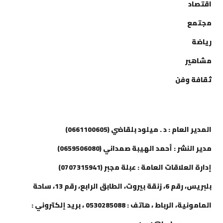
اقتصاد
مجتمع
رياضة
مشاهير
ثقافة وفن
إتصل بنا
المدير العام : د . ميلود بلقاضي (0661100605)
مدير النشر : أحمد الهيبة صمداني (0659506080)
إدارة العلاقات العامة : عبلة مجبر (0707315941)
بلبريس، رقم 6، زنقة بيروت، الطابق الرابع، رقم 13، ساحة
المامونية، الرباط ، هاتف : 0530285088 ، بريد إلكتروني :