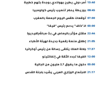
13:40
أمر دولي يطيح بهولندي بوجدة بتهم خطيرة
08:45
بوريطة يحضر تنصيب رئيس كولومبيا
07:00
توقعات طقس اليوم الجمعة بالمغرب
03:00
الـ”كاف” يدعم رئيس “فيفا”
22:44
مقتل مؤثر بالرصاص في بث مباشر(فيديو)
21:05
إطلاق منصة رقمية جديدة لهيئة الأطباء
17:37
جلالة الملك يتلقى رسالة من رئيس أوكرانيا
12:00
الفيفا تجدد الثقة في إنفانتينو
03:00
دخول ما يفوق 2,7 مليون من الجالية
21:17
الاجتماع الوزاري العربي يشيد بلجنة القدس