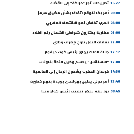
15:27
تصريحات تجر “حراكة” إلى القضاء
09:00
أمريكا تتوقع اتفاقا بشأن مضيق هرمز
05:00
الحرب تخفض نمو الاقتصاد المغربي
01:00
مغاربة يختارون شواطئ الشمال رغم الغلاء
22:00
نقابات النقل تلوح بإضراب وطني
17:17
جلالة الملك يهنئ رئيس كوت ديفوار
17:00
“الاستقلال” يحسم وكيل لائحة بتاونات
14:30
فرسان المغرب يشدون الرحال إلى العالمية
13:40
أمر دولي يطيح بهولندي بوجدة بتهم خطيرة
08:45
بوريطة يحضر تنصيب رئيس كولومبيا