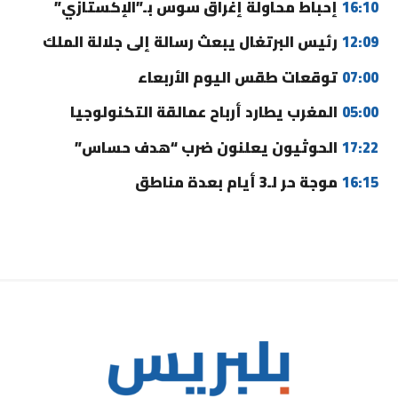
16:10
إحباط محاولة إغراق سوس بـ”الإكستازي”
12:09
رئيس البرتغال يبعث رسالة إلى جلالة الملك
07:00
توقعات طقس اليوم الأربعاء
05:00
المغرب يطارد أرباح عمالقة التكنولوجيا
17:22
الحوثيون يعلنون ضرب “هدف حساس”
16:15
موجة حر لـ3 أيام بعدة مناطق