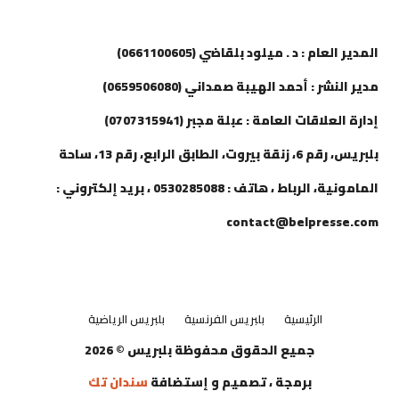
إتصل بنا
المدير العام : د . ميلود بلقاضي (0661100605)
مدير النشر : أحمد الهيبة صمداني (0659506080)
إدارة العلاقات العامة : عبلة مجبر (0707315941)
بلبريس، رقم 6، زنقة بيروت، الطابق الرابع، رقم 13، ساحة
المامونية، الرباط ، هاتف : 0530285088 ، بريد إلكتروني :
contact@belpresse.com
الرئيسية
بلبريس الفرنسية
بلبريس الرياضية
جميع الحقوق محفوظة بلبريس © 2026
برمجة ، تصميم و إستضافة
سندان تك