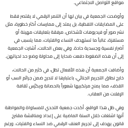
مواقع التواصل الاجتماعي.
وأوضحت الجمعية في بيان لها أن التنمر الرقمي لا يقتصر فقط
على المضايقات اللفظية، بل يمتد إلى ممارسات أكثر خطورة، مثل
نشر صور أو فيديوهات لأشخاص، مرفقة بتعليقات مهينة أو
مستفزة، غالباً ما تستهدف النساء والفتيات، مما يتسبب في
أضرار نفسية وجسدية حادة. وفي بعض الحالات، أشارت الجمعية
إلى أن هذه الضغوط دفعت ضحايا إلى محاولة وضع حد لحياتهن.
وأضافت الجمعية أن هذه الأفعال تظل، في كثير من الحالات،
خارج نطاق التجريم الجنائي، باعتبارها لا تندرج ضمن جرائم السب أو
القذف، مما يمنح مرتكبيها شعوراً بالحصانة ويكرّس ثقافة
الإفلات من العقاب.
وفي ظل هذا الواقع، أكدت جمعية التحدي للمساواة والمواطنة
أنها اشتغلت خلال السنة الماضية على إعداد ومناقشة مقترح
قانون يهدف إلى تجريم العنف الرقمي ضد النساء والفتيات. ورغم