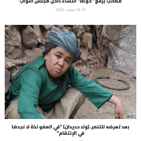
مطالب برفع “كوطا” النساء داخل مجلس النواب
16 غشت، 2025
بعد تعرضه للتنمر..(ولد حديدان) “في العفو لذة لا نجدها
في الإنتقام”