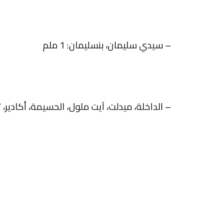
– سيدي سليمان، بنسليمان: 1 ملم
– الداخلة، ميدلت، آيت ملول، الحسيمة، أكادير، ت