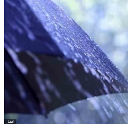
امطار