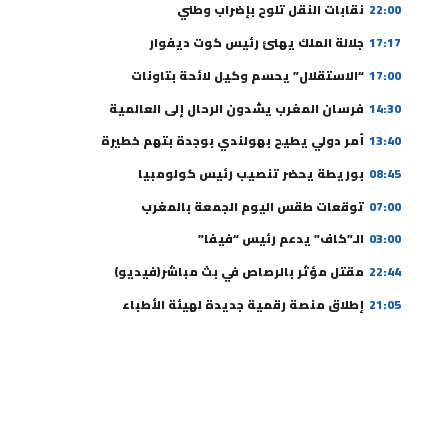
22:00
نقابات النقل تلوح بإضراب وطني
17:17
جلالة الملك يهنئ رئيس كوت ديفوار
17:00
“الاستقلال” يحسم وكيل لائحة بتاونات
14:30
فرسان المغرب يشدون الرحال إلى العالمية
13:40
أمر دولي يطيح بهولندي بوجدة بتهم خطيرة
08:45
بوريطة يحضر تنصيب رئيس كولومبيا
07:00
توقعات طقس اليوم الجمعة بالمغرب
03:00
الـ”كاف” يدعم رئيس “فيفا”
22:44
مقتل مؤثر بالرصاص في بث مباشر(فيديو)
21:05
إطلاق منصة رقمية جديدة لهيئة الأطباء