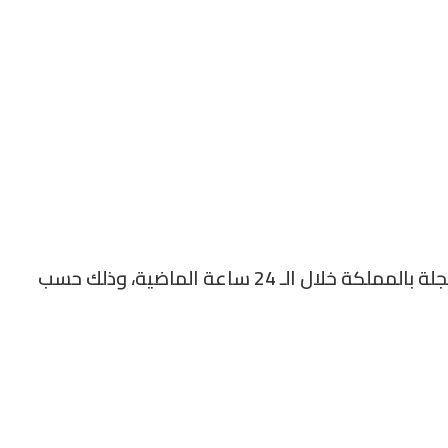
في ما يلي مقاييس التساقطات المطرية المسجلة بالمملكة خلال الـ 24 ساعة الماضية، وذلك حسب