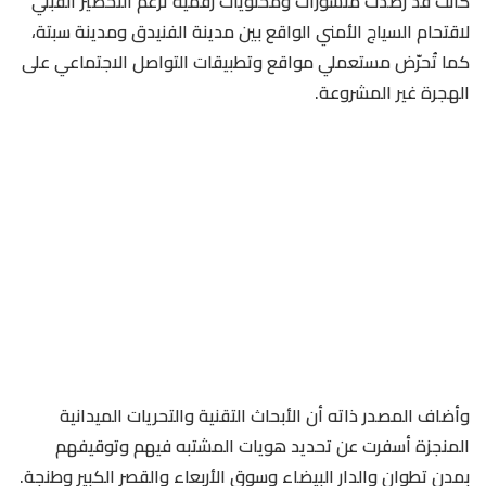
كانت قد رصدت منشورات ومحتويات رقمية تزعم التحضير القبلي
لاقتحام السياج الأمني الواقع بين مدينة الفنيدق ومدينة سبتة،
كما تُحرّض مستعملي مواقع وتطبيقات التواصل الاجتماعي على
الهجرة غير المشروعة.
وأضاف المصدر ذاته أن الأبحاث التقنية والتحريات الميدانية
المنجزة أسفرت عن تحديد هويات المشتبه فيهم وتوقيفهم
بمدن تطوان والدار البيضاء وسوق الأربعاء والقصر الكبير وطنجة.