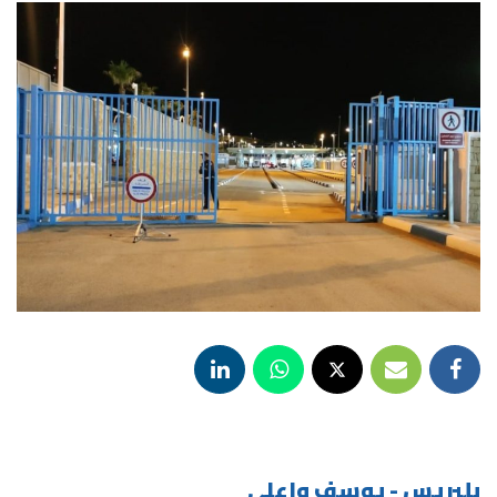
بلبريس - يوسف واعلي