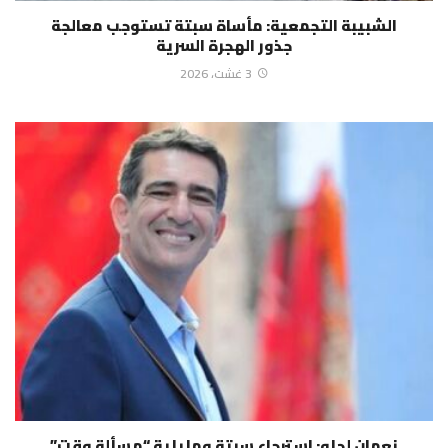
الشبيبة التجمعية: مأساة سبتة تستوجب معالجة
جذور الهجرة السرية
3 غشت، 2026
نعمان لحلو: استرجاع سبتة ومليلية “مسألة وقت”