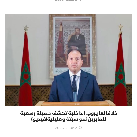
خلافا لما يروج..الداخلية تكشف حصيلة رسمية
للعابرين نحو سبتة ومليلية(فيديو)
2 غشت، 2026