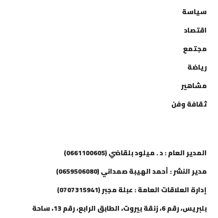
سياسة
اقتصاد
مجتمع
رياضة
مشاهير
ثقافة وفن
إتصل بنا
المدير العام : د . ميلود بلقاضي (0661100605)
مدير النشر : أحمد الهيبة صمداني (0659506080)
إدارة العلاقات العامة : عبلة مجبر (0707315941)
بلبريس، رقم 6، زنقة بيروت، الطابق الرابع، رقم 13، ساحة