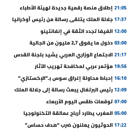
21:05
إطلاق منصة رقمية جديدة لهيئة الأطباء
17:37
جلالة الملك يتلقى رسالة من رئيس أوكرانيا
12:00
الفيفا تجدد الثقة في إنفانتينو
03:00
دخول ما يفوق 2,7 مليون من الجالية
21:17
الاجتماع الوزاري العربي يشيد بلجنة القدس
19:56
مؤتمر عربي لمكافحة تهريب الآثار
16:10
إحباط محاولة إغراق سوس بـ”الإكستازي”
12:09
رئيس البرتغال يبعث رسالة إلى جلالة الملك
07:00
توقعات طقس اليوم الأربعاء
05:00
المغرب يطارد أرباح عمالقة التكنولوجيا
17:22
الحوثيون يعلنون ضرب “هدف حساس”