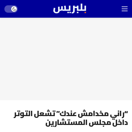
Dark mode
“راني مخدامش عندك” تشعل التوتر
داخل مجلس المستشارين