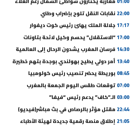
01:00
مغاربة يختارون شواطئ الشمال رغم الغلاء
22:00
نقابات النقل تلوح بإضراب وطني
17:17
جلالة الملك يهنئ رئيس كوت ديفوار
17:00
“الاستقلال” يحسم وكيل لائحة بتاونات
14:30
فرسان المغرب يشدون الرحال إلى العالمية
13:40
أمر دولي يطيح بهولندي بوجدة بتهم خطيرة
08:45
بوريطة يحضر تنصيب رئيس كولومبيا
07:00
توقعات طقس اليوم الجمعة بالمغرب
03:00
الـ”كاف” يدعم رئيس “فيفا”
22:44
مقتل مؤثر بالرصاص في بث مباشر(فيديو)
21:05
إطلاق منصة رقمية جديدة لهيئة الأطباء