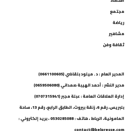
اقتصاد
مجتمع
رياضة
مشاهير
ثقافة وفن
إتصل بنا
المدير العام : د . ميلود بلقاضي (0661100605)
مدير النشر : أحمد الهيبة صمداني (0659506080)
إدارة العلاقات العامة : عبلة مجبر (0707315941)
بلبريس، رقم 6، زنقة بيروت، الطابق الرابع، رقم 13، ساحة
المامونية، الرباط ، هاتف : 0530285088 ، بريد إلكتروني :
contact@belpresse.com