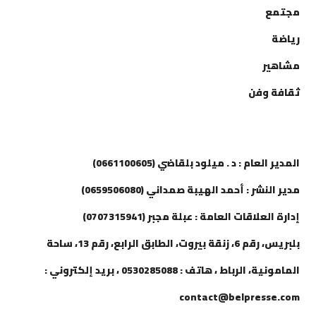
مجتمع
رياضة
مشاهير
ثقافة وفن
إتصل بنا
المدير العام : د . ميلود بلقاضي (0661100605)
مدير النشر : أحمد الهيبة صمداني (0659506080)
إدارة العلاقات العامة : عبلة مجبر (0707315941)
بلبريس، رقم 6، زنقة بيروت، الطابق الرابع، رقم 13، ساحة
المامونية، الرباط ، هاتف : 0530285088 ، بريد إلكتروني :
contact@belpresse.com