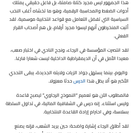
هذا الجمهور ليس مجرد كتلة صامتة، بل فاعل حقيقي يمتلك
أدوات الضغط والمحاسبة الرقمية، وهو ما تخشاه أغلب النخب
السياسية التي تفضل التعامل مع قواعد انتخابية موسمية. لقد
أثبت المنخرطون أنهم ليسوا مجرد أرقام، بل هم أصحاب القرار
الفعلي.
لقد انتصرت المؤسسة في الرجاء، ونجح النادي في اختبار صعب،
معيدا الأمل في أن الديمقراطية الداخلية ليست شعارا فارغا.
واليوم، بينما يستهل جواد الزيات ولايته الجديدة، يبقى التحدي
الأكبر هو ألا يظل هذا
الدرس
حدثا معزولا.
فالمطلوب الآن هو تعميم “النموذج الرجاوي” ليصبح قاعدة
وليس استثناء. إنه درس في الشفافية المالية، في تداول السلطة
بسلاسة، وفي احترام إرادة القاعدة الانتخابية.
لقد أطلق الرجاء إشارة واضحة: حين يريد الشعب، فإنه يصنع