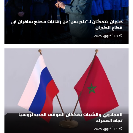
خبيران يتحدثان لـ’’بلبريس’ عن رهانات مصنع سافران في
قطاع الطيران
18 أكتوبر، 2025
العجلاوي والشيات يفككان الموقف الجديد لروسيا
تجاه الصحراء
15 أكتوبر، 2025