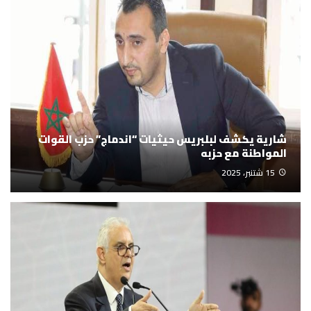
شارية يكشف لبلبريس حيثيات “اندماج” حزب القوات
المواطنة مع حزبه
15 شتنبر، 2025