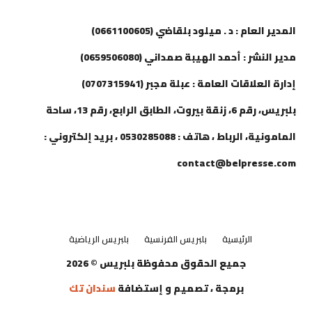
إتصل بنا
المدير العام : د . ميلود بلقاضي (0661100605)
مدير النشر : أحمد الهيبة صمداني (0659506080)
إدارة العلاقات العامة : عبلة مجبر (0707315941)
بلبريس، رقم 6، زنقة بيروت، الطابق الرابع، رقم 13، ساحة
المامونية، الرباط ، هاتف : 0530285088 ، بريد إلكتروني :
contact@belpresse.com
الرئيسية
بلبريس الفرنسية
بلبريس الرياضية
جميع الحقوق محفوظة بلبريس © 2026
برمجة ، تصميم و إستضافة
سندان تك