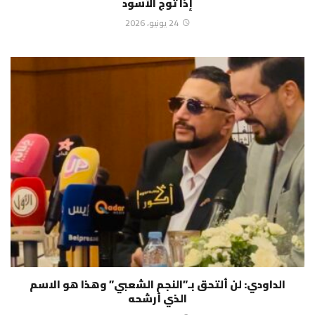
إذا تُوج الأسود
24 يونيو، 2026
الداودي: لن ألتحق بـ”النجم الشعبي” وهذا هو الاسم
الذي أرشحه