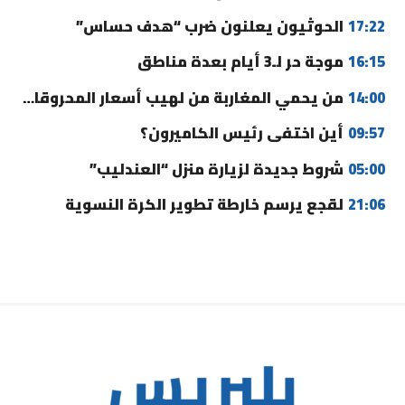
17:22
الحوثيون يعلنون ضرب “هدف حساس”
16:15
موجة حر لـ3 أيام بعدة مناطق
14:00
من يحمي المغاربة من لهيب أسعار المحروقات؟
09:57
أين اختفى رئيس الكاميرون؟
05:00
شروط جديدة لزيارة منزل “العندليب”
21:06
لقجع يرسم خارطة تطوير الكرة النسوية