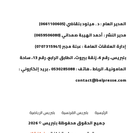
إتصل بنا
المدير العام : د . ميلود بلقاضي (0661100605)
مدير النشر : أحمد الهيبة صمداني (0659506080)
إدارة العلاقات العامة : عبلة مجبر (0707315941)
بلبريس، رقم 6، زنقة بيروت، الطابق الرابع، رقم 13، ساحة
المامونية، الرباط ، هاتف : 0530285088 ، بريد إلكتروني :
contact@belpresse.com
الرئيسية
بلبريس الفرنسية
بلبريس الرياضية
جميع الحقوق محفوظة بلبريس © 2026