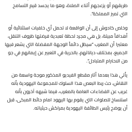
طريقهم أو يزعجهم أثناء الصلاة، وهو ما يجسد قيم التسامح
التي تميز المملكة”.
وخلص كادوش إلى أن الواقعة لا تحمل أي خلفيات استثنائية أو
أهدافاً مبيتة، بل هي مجرد لحظة تعبدية فرضتها ظروف التنقل،
معتبرا أن المغرب “سيظل دائماً الوجهة المفضلة التي يشعر فيها
الجميع، بمختلف دياناتهم، بالحرية في التعبير عن إيمانهم في جو
من الاحترام المتبادل”.
يأتي هذا بعدما أثار مقطع الفيديو المذكور موجة واسعة من
النقاش، حث ربط البعص هذا السلوك للمجموعة اليهودية بأنه
غريب عن الفضاءات العامة بالمغرب، فيما شبهه آخرون بأنه
استنساخ للصلوات التي يقوم بها اليهود امام حائط المبكى، قبل
أن يوضح رئيس الطائفة اليهودية بمراكش حيثياته.