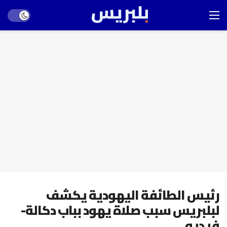
Dark mode
رئيس الطائفة اليهودية يكشف
لبلبريس سبب صلاة يهود بباب دكالة-
فيديو