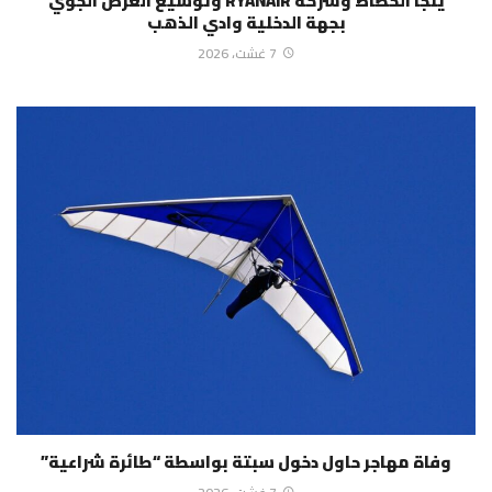
ينجا الخطاط وشركة RYANAIR وتوسيع العرض الجوي
بجهة الدخلية وادي الذهب
7 غشت، 2026
وفاة مهاجر حاول دخول سبتة بواسطة “طائرة شراعية”