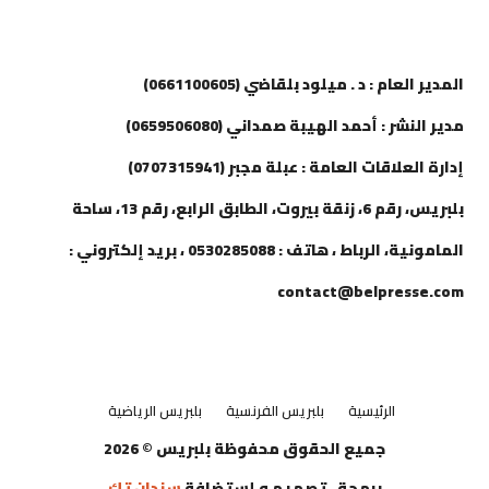
إتصل بنا
المدير العام : د . ميلود بلقاضي (0661100605)
مدير النشر : أحمد الهيبة صمداني (0659506080)
إدارة العلاقات العامة : عبلة مجبر (0707315941)
بلبريس، رقم 6، زنقة بيروت، الطابق الرابع، رقم 13، ساحة
المامونية، الرباط ، هاتف : 0530285088 ، بريد إلكتروني :
contact@belpresse.com
الرئيسية
بلبريس الفرنسية
بلبريس الرياضية
جميع الحقوق محفوظة بلبريس © 2026
برمجة ، تصميم و إستضافة
سندان تك