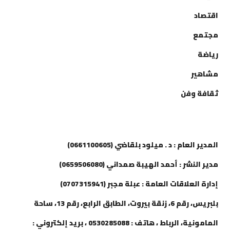
اقتصاد
مجتمع
رياضة
مشاهير
ثقافة وفن
إتصل بنا
المدير العام : د . ميلود بلقاضي (0661100605)
مدير النشر : أحمد الهيبة صمداني (0659506080)
إدارة العلاقات العامة : عبلة مجبر (0707315941)
بلبريس، رقم 6، زنقة بيروت، الطابق الرابع، رقم 13، ساحة
المامونية، الرباط ، هاتف : 0530285088 ، بريد إلكتروني :