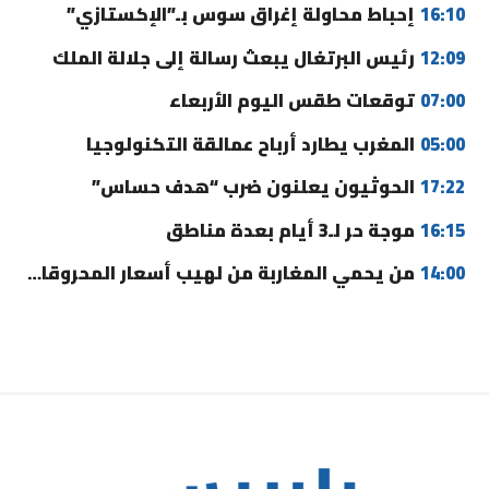
16:10
إحباط محاولة إغراق سوس بـ”الإكستازي”
12:09
رئيس البرتغال يبعث رسالة إلى جلالة الملك
07:00
توقعات طقس اليوم الأربعاء
05:00
المغرب يطارد أرباح عمالقة التكنولوجيا
17:22
الحوثيون يعلنون ضرب “هدف حساس”
16:15
موجة حر لـ3 أيام بعدة مناطق
14:00
من يحمي المغاربة من لهيب أسعار المحروقات؟