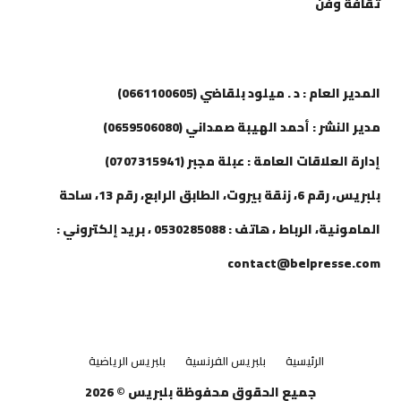
ثقافة وفن
إتصل بنا
المدير العام : د . ميلود بلقاضي (0661100605)
مدير النشر : أحمد الهيبة صمداني (0659506080)
إدارة العلاقات العامة : عبلة مجبر (0707315941)
بلبريس، رقم 6، زنقة بيروت، الطابق الرابع، رقم 13، ساحة
المامونية، الرباط ، هاتف : 0530285088 ، بريد إلكتروني :
contact@belpresse.com
الرئيسية
بلبريس الفرنسية
بلبريس الرياضية
جميع الحقوق محفوظة بلبريس © 2026