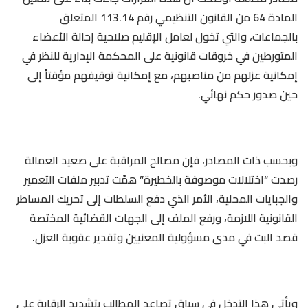
المادة 64 من القانون التنظيمي رقم 113.14 المتعلق
بالجماعات، والتي تخول لعامل الإقليم صلاحية إحالة الأعضاء
المتورطين في خروقات قانونية على المحكمة الإدارية للنظر في
إمكانية عزلهم من مناصبهم، مع إمكانية توقيفهم مؤقتاً إلى
حين صدور حكم نهائي.
وبحسب ذات المصادر، فإن مصالح المراقبة على صعيد العمالة
رصدت “اختلالات موصوفة بالخطيرة” همّت تدبير ملفات التعمير
والجبايات المحلية، الأمر الذي دفع السلطات إلى تحريك المساطر
القانونية اللازمة، ورفع الملف إلى الجهات القضائية المختصة
قصد البت في مدى مسؤولية المعنيين وتقدير عقوبة العزل.
ويأتي هذا التدخل في سياق تصاعد المطالب بتشديد الرقابة على