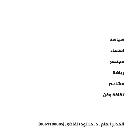
التصنيفات
سياسة
اقتصاد
مجتمع
رياضة
مشاهير
ثقافة وفن
إتصل بنا
المدير العام : د . ميلود بلقاضي (0661100605)