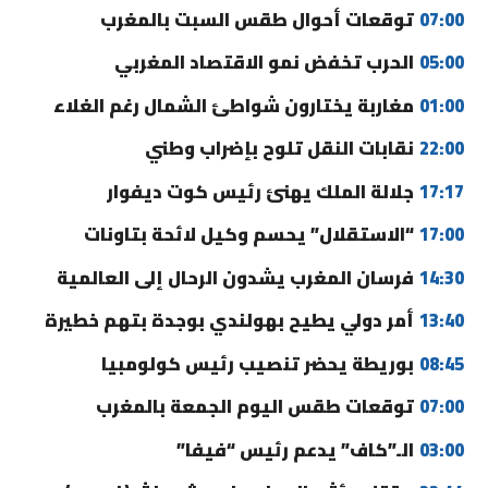
07:00
توقعات أحوال طقس السبت بالمغرب
05:00
الحرب تخفض نمو الاقتصاد المغربي
01:00
مغاربة يختارون شواطئ الشمال رغم الغلاء
22:00
نقابات النقل تلوح بإضراب وطني
17:17
جلالة الملك يهنئ رئيس كوت ديفوار
17:00
“الاستقلال” يحسم وكيل لائحة بتاونات
14:30
فرسان المغرب يشدون الرحال إلى العالمية
13:40
أمر دولي يطيح بهولندي بوجدة بتهم خطيرة
08:45
بوريطة يحضر تنصيب رئيس كولومبيا
07:00
توقعات طقس اليوم الجمعة بالمغرب
03:00
الـ”كاف” يدعم رئيس “فيفا”